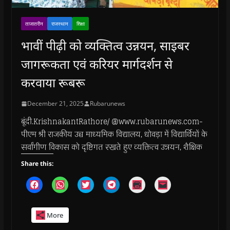
ताजातरीन
राजस्थान
शिक्षा
भावीं पीढ़ी को व्यक्तित्व उन्नयन, साइबर
जागरूकता एवं करियर मार्गदर्शन से
करवाया रूबरू
December 21, 2025
Rubarunews
बूंदी.KrishnakantRathore/ @www.rubarunews.com-
पीएम श्री राजकीय उच्च माध्यमिक विद्यालय, धोवड़ा में विद्यार्थियों के
सर्वांगीण विकास को दृष्टिगत रखते हुए व्यक्तित्व उन्नयन, शैक्षिक
Share this:
C
C
C
C
C
C
l
l
l
l
l
l
i
i
i
i
i
i
c
c
c
c
c
c
k
k
k
k
k
k
More
t
t
t
t
t
t
o
o
o
o
o
o