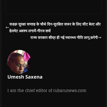
w
व्यवस्थाओं को देखा।
)
उन्होंने कोविड सेंटर और
ऑक्सीजन सप्लाई रूम
सहित अन्य व्यवस्थाओं
का मुआयना किया। मंत्री श्री
सडक़ सुरक्षा सप्ताह के चौथे दिन-सुरक्षित सफर के लिए सीट बेल्ट और
सारंग ने कहा कि
हेलमेट अवश्य लगायें-नीरज शर्मा
अस्पताल में कोविड के
लिये व्यवस्थाएँ सुचारु हों,
राज्य सरकार शीघ्र ही नई स्वास्थ्य नीति लागू करेगी
इस दिशा…
Umesh Saxena
I am the chief editor of rubarunews.com