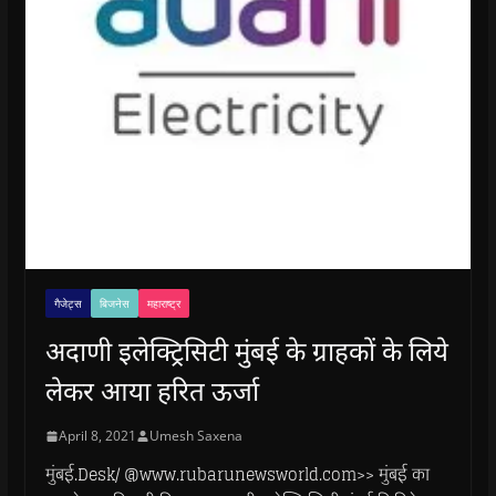
गैजेट्स
बिजनेस
महाराष्ट्र
अदाणी इलेक्ट्रिसिटी मुंबई के ग्राहकों के लिये
लेकर आया हरित ऊर्जा
April 8, 2021
Umesh Saxena
मुंबई.Desk/ @www.rubarunewsworld.com>> मुंबई का