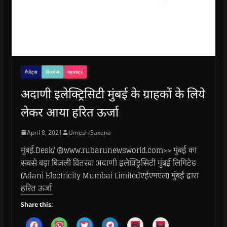
गैजेट्स
बिजनेस
महाराष्ट्र
अदाणी इलेक्ट्रिसिटी मुंबई के ग्राहकों के लिये
लेकर आया हरित ऊर्जा
April 8, 2021
Umesh Saxena
मुंबई.Desk/ @www.rubarunewsworld.com>> मुंबई का
सबसे बड़ा बिजली वितरक अदाणी इलेक्ट्रिसिटी मुंबई लिमिटेड
(Adani Electricity Mumbai Limitedएईएमएल) मुंबई द्वारा
हरित ऊर्जा
Share this:
C
C
C
C
C
C