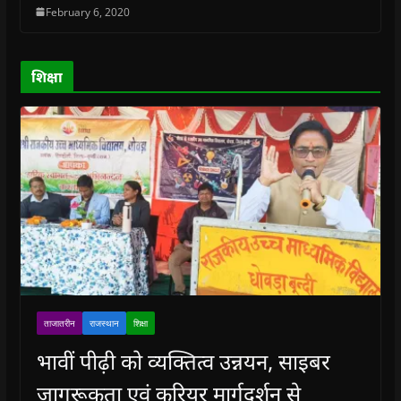
n
n
d
n
e
February 6, 2020
d
d
o
d
w
o
o
w
o
w
w
w
)
w
i
)
)
)
n
d
o
शिक्षा
w
)
ताजातरीन
राजस्थान
शिक्षा
भावीं पीढ़ी को व्यक्तित्व उन्नयन, साइबर
जागरूकता एवं करियर मार्गदर्शन से