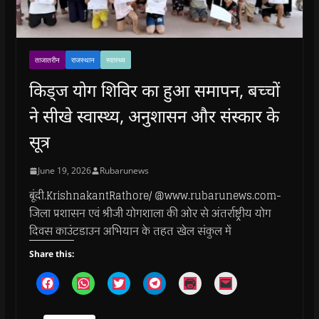
ताजातरीन
राजस्थान
स्वास्थ्य
किड्ज योग शिविर का हुआ समापन, बच्चों
ने सीखे स्वास्थ्य, अनुशासन और संस्कार के
सूत्र
June 19, 2026
Rubarunews
बूंदी.KrishnakantRathore/ @www.rubarunews.com-
जिला प्रशासन एवं श्रीजी योगशाला की ओर से अंतर्राष्ट्रीय योग
दिवस काउंटडाउन अभियान के तहत खेल संकुल में
Share this:
C
C
C
C
C
C
l
l
l
l
l
l
i
i
i
i
i
i
c
c
c
c
c
c
k
k
k
k
k
k