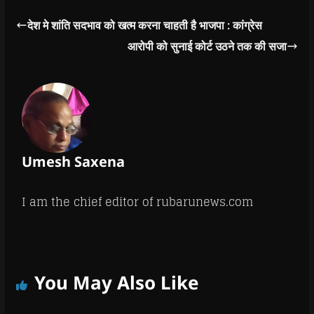
टक्कर मार दी और कार के
परखर्चे उड़ गये। हादसा
देश मे शांति सदभाव को खत्म करना चाहती है भाजपा : कांग्रेस
इतना भीषण था कि
आरोपी को सुनाई कोर्ट उठने तक की सजा
चालक कार चालक की
घटना स्थल…
Umesh Saxena
I am the chief editor of rubarunews.com
You May Also Like