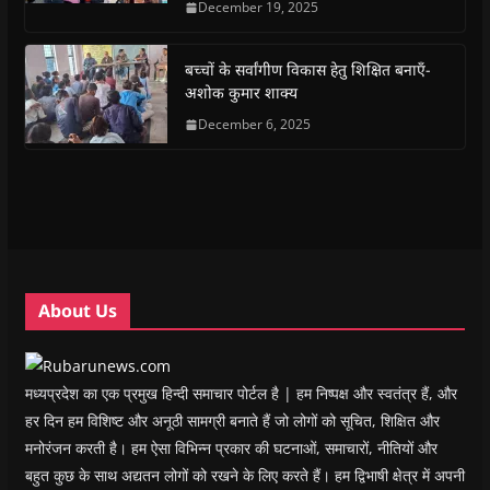
December 19, 2025
b
s
t
g
i
o
o
A
e
r
n
a
o
p
r
a
n
f
k
p
(
m
e
r
(
(
O
(
w
i
बच्चों के सर्वांगीण विकास हेतु शिक्षित बनाएँ-
O
O
p
O
w
e
अशोक कुमार शाक्य
p
p
e
p
i
n
e
e
n
e
n
d
n
n
s
December 6, 2025
n
d
(
s
s
i
s
o
O
i
i
n
i
w
p
n
n
n
n
)
e
n
n
e
n
n
e
e
w
e
s
w
w
w
w
i
w
w
i
w
n
i
i
n
i
n
n
n
d
n
e
d
d
o
d
w
o
o
w
o
w
w
w
)
w
i
About Us
)
)
)
n
d
o
w
)
मध्यप्रदेश का एक प्रमुख हिन्दी समाचार पोर्टल है | हम निष्पक्ष और स्वतंत्र हैं, और
हर दिन हम विशिष्ट और अनूठी सामग्री बनाते हैं जो लोगों को सूचित, शिक्षित और
मनोरंजन करती है। हम ऐसा विभिन्न प्रकार की घटनाओं, समाचारों, नीतियों और
बहुत कुछ के साथ अद्यतन लोगों को रखने के लिए करते हैं। हम द्विभाषी क्षेत्र में अपनी