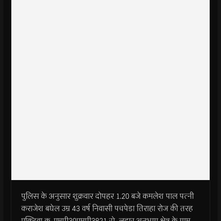
पुलिस के अनुसार शुक्रवार दोपहर 1.20 बजे कमलेश पाल पत्नी
कराजेश बघेल उम्र 43 वर्ष निवासी पचपेडा तिराहा रोज की तरह
एक्टिवा क्र. एमपी30एमपी3821 से लहार अनुभाग क्षेत्र के ग्राम