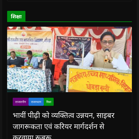
w
w
)
w
i
)
)
)
n
d
o
शिक्षा
w
)
ताजातरीन
राजस्थान
शिक्षा
भावीं पीढ़ी को व्यक्तित्व उन्नयन, साइबर
जागरूकता एवं करियर मार्गदर्शन से
करवाया रूबरू