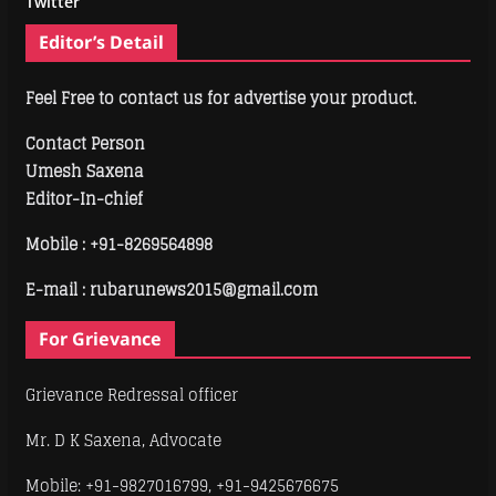
Twitter
Editor’s Detail
Feel Free to contact us for advertise your product.
Contact Person
Umesh Saxena
Editor-In-chief
Mobile :
+91-8269564898
E-mail : rubarunews2015@gmail.com
For Grievance
Grievance Redressal officer
Mr. D K Saxena, Advocate
Mobile: +91-9827016799, +91-9425676675