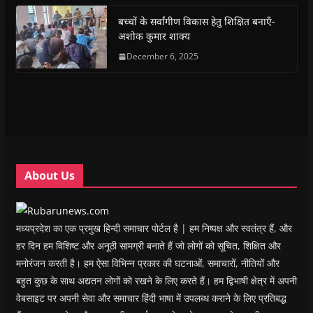
o
p
r
a
n
f
k
p
(
m
e
r
(
(
O
(
w
i
बच्चों के सर्वांगीण विकास हेतु शिक्षित बनाएँ-
O
O
p
O
w
e
अशोक कुमार शाक्य
p
p
e
p
i
n
e
e
n
e
n
d
n
n
s
December 6, 2025
n
d
(
s
s
i
s
o
O
i
i
n
i
w
p
n
n
n
n
)
e
n
n
e
n
n
e
e
w
e
s
w
w
w
w
i
w
w
i
w
n
i
i
n
i
n
n
n
d
n
e
d
d
o
d
w
o
o
w
o
w
w
w
)
w
i
About Us
)
)
)
n
d
o
w
)
मध्यप्रदेश का एक प्रमुख हिन्दी समाचार पोर्टल है | हम निष्पक्ष और स्वतंत्र हैं, और
हर दिन हम विशिष्ट और अनूठी सामग्री बनाते हैं जो लोगों को सूचित, शिक्षित और
मनोरंजन करती है। हम ऐसा विभिन्न प्रकार की घटनाओं, समाचारों, नीतियों और
बहुत कुछ के साथ अद्यतन लोगों को रखने के लिए करते हैं। हम द्विभाषी क्षेत्र में अपनी
वेबसाइट पर अपनी सेवा और समाचार हिंदी भाषा में उपलब्ध कराने के लिए प्रतिबद्ध