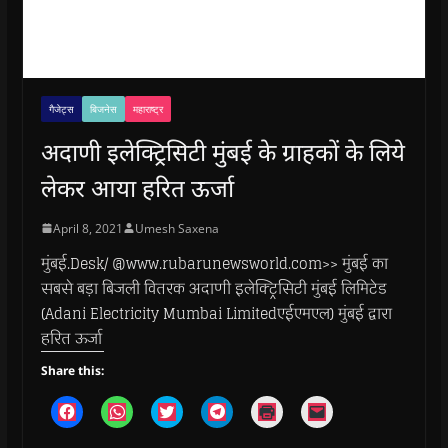
गैजेट्स
बिजनेस
महाराष्ट्र
अदाणी इलेक्ट्रिसिटी मुंबई के ग्राहकों के लिये
लेकर आया हरित ऊर्जा
April 8, 2021
Umesh Saxena
मुंबई.Desk/ @www.rubarunewsworld.com>> मुंबई का
सबसे बड़ा बिजली वितरक अदाणी इलेक्ट्रिसिटी मुंबई लिमिटेड
(Adani Electricity Mumbai Limitedएईएमएल) मुंबई द्वारा
हरित ऊर्जा
Share this:
C
C
C
C
C
C
l
l
l
l
l
l
i
i
i
i
i
i
c
c
c
c
c
c