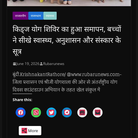
ताजातरीन
राजस्थान
स्वास्थ्य
किड्ज योग शिविर का हुआ समापन, बच्चों
ने सीखे स्वास्थ्य, अनुशासन और संस्कार के
सूत्र
June 19, 2026
Rubarunews
बूंदी.KrishnakantRathore/ @www.rubarunews.com-
जिला प्रशासन एवं श्रीजी योगशाला की ओर से अंतर्राष्ट्रीय योग
दिवस काउंटडाउन अभियान के तहत खेल संकुल में
Share this:
C
C
C
C
C
C
l
l
l
l
l
l
i
i
i
i
i
i
c
c
c
c
c
c
k
k
k
k
k
k
More
t
t
t
t
t
t
o
o
o
o
o
o