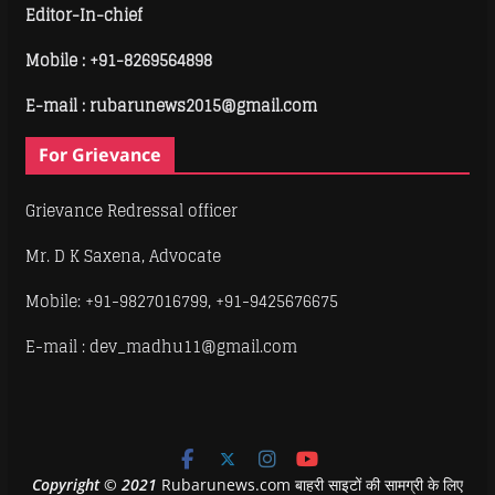
Editor-In-chief
Mobile :
+91-8269564898
E-mail : rubarunews2015@gmail.com
For Grievance
Grievance Redressal officer
Mr. D K Saxena, Advocate
Mobile: +91-9827016799, +91-9425676675
E-mail : dev_madhu11@gmail.com
Copyright
©
2021
Rubarunews.com बाहरी साइटों की सामग्री के लिए