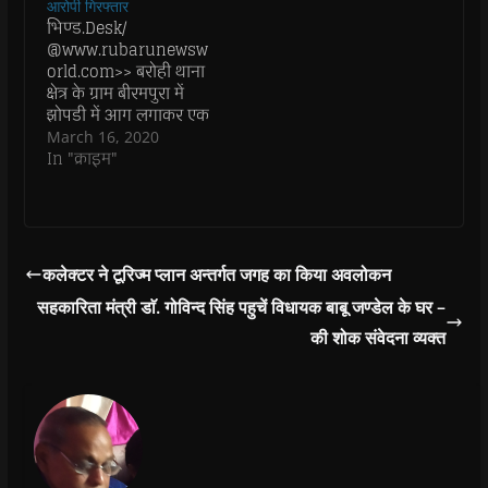
आरोपी गिरफ्तार
e
e
w
e
s
भिण्ड.Desk/
w
w
w
w
i
w
w
i
w
n
@www.rubarunewsw
i
i
n
i
n
n
n
d
n
e
orld.com>> बरोही थाना
d
d
o
d
w
क्षेत्र के ग्राम बीरमपुरा में
o
o
w
o
w
w
w
)
w
i
झोपडी में आग लगाकर एक
)
)
)
n
युवक की हत्या करने वाले
March 16, 2020
d
o
दो आरोपियों को पुलिस ने
In "क्राइम"
w
गिरफ्तार करने में सफलता
)
हांसिल की। आरोपियों को
गिरफ्तार करने के लिए
पुलिस अधीक्षक द्वारा पांच-
पांच हजार रुपये का इनाम
कलेक्टर ने टूरिज्म प्लान अन्तर्गत जगह का किया अवलोकन
घोषित किया गया था और
सहकारिता मंत्री डाॅ. गोविन्द सिंह पहुचें विधायक बाबू जण्डेल के घर –
हत्या…
की शोक संवेदना व्यक्त