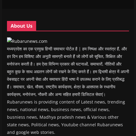
w
w
i
w
n
i
i
n
i
n
n
n
d
n
e
d
d
o
d
w
o
o
w
o
w
w
w
)
w
i
About Us
)
)
)
n
d
o
w
)
मध्यप्रदेश का एक प्रमुख हिन्दी समाचार पोर्टल है | हम निष्पक्ष और स्वतंत्र हैं, और
हर दिन हम विशिष्ट और अनूठी सामग्री बनाते हैं जो लोगों को सूचित, शिक्षित और
मनोरंजन करती है। हम ऐसा विभिन्न प्रकार की घटनाओं, समाचारों, नीतियों और
बहुत कुछ के साथ अद्यतन लोगों को रखने के लिए करते हैं। हम द्विभाषी क्षेत्र में अपनी
वेबसाइट पर अपनी सेवा और समाचार हिंदी भाषा में उपलब्ध कराने के लिए प्रतिबद्ध
हैं। समाचार, खेल, मौसम, राष्ट्रीय कार्यक्रम, क्षेत्र के आसपास के स्थानीय
कार्यक्रम, मनोरंजन, नौकरी और अन्य सहित हमारी डिजिटल सेवाएं।
Rubarunews is providing content of Latest news, trending
news, national news, business news, official news,
busniess news, Madhya pradesh news & Various other
state news, Political news, Youtube channel Rubarunews
and google web stories.