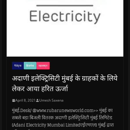
गैजेट्स
बिजनेस
महाराष्ट्र
अदाणी इलेक्ट्रिसिटी मुंबई के ग्राहकों के लिये
लेकर आया हरित ऊर्जा
April 8, 2021
Umesh Saxena
मुंबई.Desk/ @www.rubarunewsworld.com>> मुंबई का
सबसे बड़ा बिजली वितरक अदाणी इलेक्ट्रिसिटी मुंबई लिमिटेड
(Adani Electricity Mumbai Limitedएईएमएल) मुंबई द्वारा