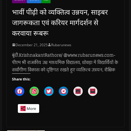
भावीं पीढ़ी को व्यक्तित्व उन्नयन, साइबर
जागरूकता एवं करियर मार्गदर्शन से
करवाया रूबरू
December 21, 2025
Rubarunews
बूंदी.KrishnakantRathore/ @www.rubarunews.com-
पीएम श्री राजकीय उच्च माध्यमिक विद्यालय, धोवड़ा में विद्यार्थियों के
सर्वांगीण विकास को दृष्टिगत रखते हुए व्यक्तित्व उन्नयन, शैक्षिक
Share this:
C
C
C
C
C
C
l
l
l
l
l
l
i
i
i
i
i
i
c
c
c
c
c
c
k
k
k
k
k
k
More
t
t
t
t
t
t
o
o
o
o
o
o
s
s
s
s
p
e
h
h
h
h
r
m
a
a
a
a
i
a
r
r
r
r
n
i