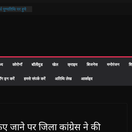
थ पुण्यतिथि पर हुये
 पाठ में भक्ति रस में
ाज को केवल वोट बैंक
नहीं दी – सैफी
 जितेन्द्र को मौके
मांतरण
पर हुआ 26 यूनिट
थ्य
कोरोनॉ
बॉलीवुड
खेल
क्राइम
बिजनेस
मनोरंजन
शि
्रशासन की तत्परता:
प्रमाण-पत्र
ॉग इन करें
हमसे संपर्क करें
अतिथि लेख
आर्काइव
ए जाने पर जिला कांग्रेस ने की