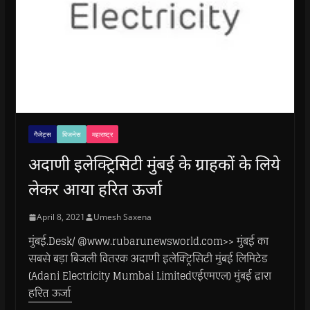
गैजेट्स
बिजनेस
महाराष्ट्र
अदाणी इलेक्ट्रिसिटी मुंबई के ग्राहकों के लिये
लेकर आया हरित ऊर्जा
April 8, 2021
Umesh Saxena
मुंबई.Desk/ @www.rubarunewsworld.com>> मुंबई का
सबसे बड़ा बिजली वितरक अदाणी इलेक्ट्रिसिटी मुंबई लिमिटेड
(Adani Electricity Mumbai Limitedएईएमएल) मुंबई द्वारा
हरित ऊर्जा