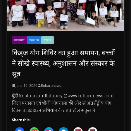
ताजातरीन
राजस्थान
स्वास्थ्य
किड्ज योग शिविर का हुआ समापन, बच्चों
ने सीखे स्वास्थ्य, अनुशासन और संस्कार के
सूत्र
June 19, 2026
Rubarunews
बूंदी.KrishnakantRathore/ @www.rubarunews.com-
जिला प्रशासन एवं श्रीजी योगशाला की ओर से अंतर्राष्ट्रीय योग
दिवस काउंटडाउन अभियान के तहत खेल संकुल में
Share this:
C
C
C
C
C
C