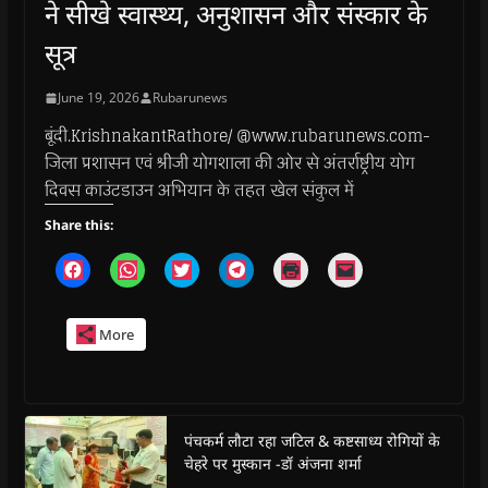
ने सीखे स्वास्थ्य, अनुशासन और संस्कार के
सूत्र
June 19, 2026
Rubarunews
बूंदी.KrishnakantRathore/ @www.rubarunews.com-
जिला प्रशासन एवं श्रीजी योगशाला की ओर से अंतर्राष्ट्रीय योग
दिवस काउंटडाउन अभियान के तहत खेल संकुल में
Share this:
C
C
C
C
C
C
l
l
l
l
l
l
i
i
i
i
i
i
c
c
c
c
c
c
k
k
k
k
k
k
More
t
t
t
t
t
t
o
o
o
o
o
o
s
s
s
s
p
e
h
h
h
h
r
m
a
a
a
a
i
a
r
r
r
r
n
i
e
e
e
e
t
l
o
o
o
o
(
a
पंचकर्म लौटा रहा जटिल & कष्टसाध्य रोगियों के
n
n
n
n
O
l
चेहरे पर मुस्कान -डॉ अंजना शर्मा
F
W
T
T
p
i
a
h
w
e
e
n