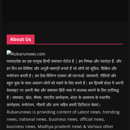
n
n
n
n
)
e
n
n
e
n
n
e
e
w
e
s
w
w
w
w
i
w
w
i
w
n
i
i
n
i
n
n
n
d
n
e
d
d
o
d
w
o
o
w
o
w
w
w
)
w
i
About Us
)
)
)
n
d
o
w
)
मध्यप्रदेश का एक प्रमुख हिन्दी समाचार पोर्टल है | हम निष्पक्ष और स्वतंत्र हैं, और
हर दिन हम विशिष्ट और अनूठी सामग्री बनाते हैं जो लोगों को सूचित, शिक्षित और
मनोरंजन करती है। हम ऐसा विभिन्न प्रकार की घटनाओं, समाचारों, नीतियों और
बहुत कुछ के साथ अद्यतन लोगों को रखने के लिए करते हैं। हम द्विभाषी क्षेत्र में अपनी
वेबसाइट पर अपनी सेवा और समाचार हिंदी भाषा में उपलब्ध कराने के लिए प्रतिबद्ध
हैं। समाचार, खेल, मौसम, राष्ट्रीय कार्यक्रम, क्षेत्र के आसपास के स्थानीय
कार्यक्रम, मनोरंजन, नौकरी और अन्य सहित हमारी डिजिटल सेवाएं।
Rubarunews is providing content of Latest news, trending
news, national news, business news, official news,
busniess news, Madhya pradesh news & Various other