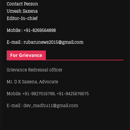
Contact Person
Umesh Saxena
Editor-In-chief
Mobile :
+91-8269564898
E-mail : rubarunews2015@gmail.com
For Grievance
Grievance Redressal officer
Mr. D K Saxena, Advocate
Mobile: +91-9827016799, +91-9425676675
E-mail : dev_madhu11@gmail.com