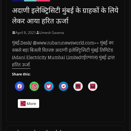
अदाणी इलेक्ट्रिसिटी मुंबई के ग्राहकों के लिये
लेकर आया हरित ऊर्जा
April 8, 2021
Umesh Saxena
मुंबई.Desk/ @www.rubarunewsworld.com>> मुंबई का
सबसे बड़ा बिजली वितरक अदाणी इलेक्ट्रिसिटी मुंबई लिमिटेड
(Adani Electricity Mumbai Limitedएईएमएल) मुंबई द्वारा
हरित ऊर्जा
Share this:
C
C
C
C
C
C
l
l
l
l
l
l
i
i
i
i
i
i
c
c
c
c
c
c
k
k
k
k
k
k
More
t
t
t
t
t
t
o
o
o
o
o
o
s
s
s
s
p
e
h
h
h
h
r
m
a
a
a
a
i
a
r
r
r
r
n
i
e
e
e
e
t
l
o
o
o
o
(
a