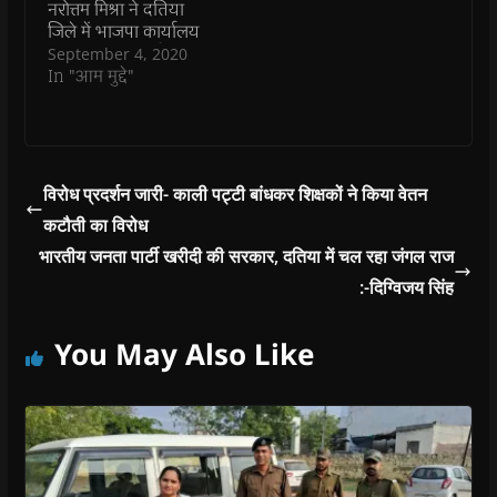
नरोत्तम मिश्रा ने दतिया
कार्यक्रम…
w
w
)
w
i
)
)
)
n
जिले में भाजपा कार्यालय
d
के भूमि पूजन कार्यक्रम की
September 4, 2020
o
w
तैयारियों का जायजा लिया।
In "आम मुद्दे"
)
5 सितंबर को शाम को 5
बजे भाजपा प्रदेश अध्यक्ष
विष्णु दत्त शर्मा, केंद्रीय कृषि
मंत्री नरेंद्र सिंह तोमर, प्रदेश
संगठन मंत्री सुभाष भगत,
विरोध प्रदर्शन जारी- काली पट्टी बांधकर शिक्षकों ने किया वेतन
प्रदेश महामंत्री भाजपा…
कटौती का विरोध
भारतीय जनता पार्टी खरीदी की सरकार, दतिया में चल रहा जंगल राज
:-दिग्विजय सिंह
You May Also Like