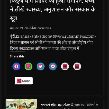
किड्ज योग शिविर का हुआ समापन, बच्चों
ने सीखे स्वास्थ्य, अनुशासन और संस्कार के
सूत्र
June 19, 2026
Rubarunews
बूंदी.KrishnakantRathore/ @www.rubarunews.com-
जिला प्रशासन एवं श्रीजी योगशाला की ओर से अंतर्राष्ट्रीय योग
दिवस काउंटडाउन अभियान के तहत खेल संकुल में
Share this:
C
C
C
C
C
C
l
l
l
l
l
l
i
i
i
i
i
i
c
c
c
c
c
c
k
k
k
k
k
k
More
t
t
t
t
t
t
o
o
o
o
o
o
s
s
s
s
p
e
h
h
h
h
r
m
a
a
a
a
i
a
r
r
r
r
n
i
e
e
e
e
t
l
o
o
o
o
(
a
पंचकर्म लौटा रहा जटिल & कष्टसाध्य रोगियों के
n
n
n
n
O
l