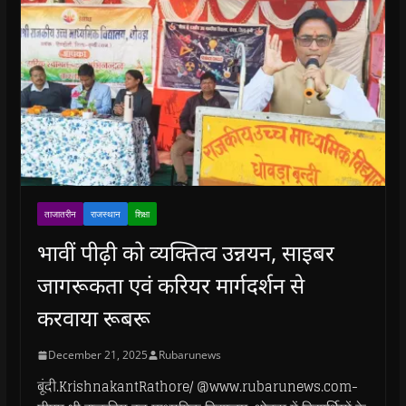
ताजातरीन
राजस्थान
शिक्षा
भावीं पीढ़ी को व्यक्तित्व उन्नयन, साइबर
जागरूकता एवं करियर मार्गदर्शन से
करवाया रूबरू
December 21, 2025
Rubarunews
बूंदी.KrishnakantRathore/ @www.rubarunews.com-