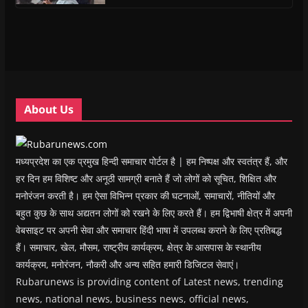
s
s
i
s
o
O
i
i
n
i
w
p
n
n
n
n
)
e
n
n
e
n
n
e
e
w
e
s
w
w
w
w
i
w
w
i
w
n
i
i
n
i
n
n
n
d
n
e
d
d
o
d
w
o
o
w
o
w
w
w
)
w
i
About Us
)
)
)
n
d
o
w
)
मध्यप्रदेश का एक प्रमुख हिन्दी समाचार पोर्टल है | हम निष्पक्ष और स्वतंत्र हैं, और
हर दिन हम विशिष्ट और अनूठी सामग्री बनाते हैं जो लोगों को सूचित, शिक्षित और
मनोरंजन करती है। हम ऐसा विभिन्न प्रकार की घटनाओं, समाचारों, नीतियों और
बहुत कुछ के साथ अद्यतन लोगों को रखने के लिए करते हैं। हम द्विभाषी क्षेत्र में अपनी
वेबसाइट पर अपनी सेवा और समाचार हिंदी भाषा में उपलब्ध कराने के लिए प्रतिबद्ध
हैं। समाचार, खेल, मौसम, राष्ट्रीय कार्यक्रम, क्षेत्र के आसपास के स्थानीय
कार्यक्रम, मनोरंजन, नौकरी और अन्य सहित हमारी डिजिटल सेवाएं।
Rubarunews is providing content of Latest news, trending
news, national news, business news, official news,