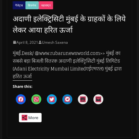
गैजेट्स
बिजनेस
महाराष्ट्र
अदाणी इलेक्ट्रिसिटी मुंबई के ग्राहकों के लिये
लेकर आया हरित ऊर्जा
April 8, 2021
Umesh Saxena
मुंबई.Desk/ @www.rubarunewsworld.com>> मुंबई का
सबसे बड़ा बिजली वितरक अदाणी इलेक्ट्रिसिटी मुंबई लिमिटेड
(Adani Electricity Mumbai Limitedएईएमएल) मुंबई द्वारा
हरित ऊर्जा
Share this:
C
C
C
C
C
C
l
l
l
l
l
l
i
i
i
i
i
i
c
c
c
c
c
c
k
k
k
k
k
k
More
t
t
t
t
t
t
o
o
o
o
o
o
s
s
s
s
p
e
h
h
h
h
r
m
a
a
a
a
i
a
r
r
r
r
n
i