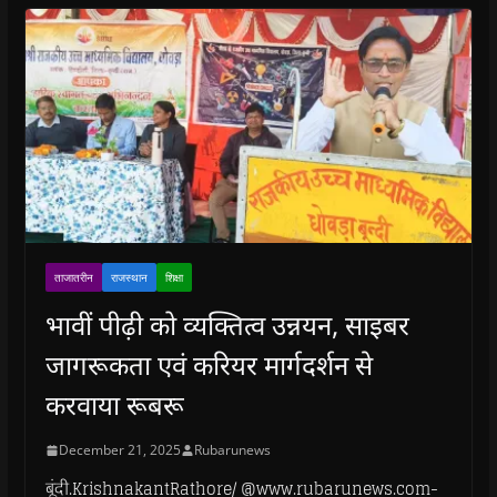
ताजातरीन
राजस्थान
शिक्षा
भावीं पीढ़ी को व्यक्तित्व उन्नयन, साइबर
जागरूकता एवं करियर मार्गदर्शन से
करवाया रूबरू
December 21, 2025
Rubarunews
बूंदी.KrishnakantRathore/ @www.rubarunews.com-