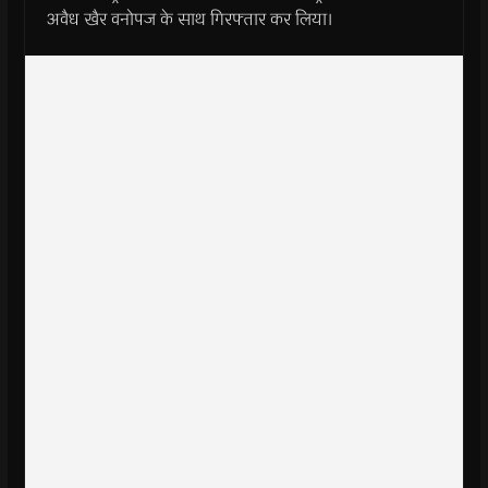
अवैध खैर वनोपज के साथ गिरफ्तार कर लिया।