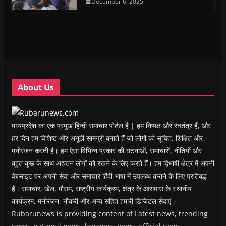
n
n
s
December 6, 2025
n
d
(
s
s
i
s
o
O
i
i
n
i
w
p
n
n
n
n
)
e
n
n
e
n
n
e
e
w
e
s
w
w
w
w
i
w
w
i
w
n
i
i
n
i
n
n
n
d
n
e
d
d
o
d
w
o
o
w
o
w
w
w
)
w
i
About Us
)
)
)
n
d
o
w
)
मध्यप्रदेश का एक प्रमुख हिन्दी समाचार पोर्टल है | हम निष्पक्ष और स्वतंत्र हैं, और
हर दिन हम विशिष्ट और अनूठी सामग्री बनाते हैं जो लोगों को सूचित, शिक्षित और
मनोरंजन करती है। हम ऐसा विभिन्न प्रकार की घटनाओं, समाचारों, नीतियों और
बहुत कुछ के साथ अद्यतन लोगों को रखने के लिए करते हैं। हम द्विभाषी क्षेत्र में अपनी
वेबसाइट पर अपनी सेवा और समाचार हिंदी भाषा में उपलब्ध कराने के लिए प्रतिबद्ध
हैं। समाचार, खेल, मौसम, राष्ट्रीय कार्यक्रम, क्षेत्र के आसपास के स्थानीय
कार्यक्रम, मनोरंजन, नौकरी और अन्य सहित हमारी डिजिटल सेवाएं।
Rubarunews is providing content of Latest news, trending