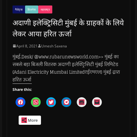
गैजेट्स
बिजनेस
महाराष्ट्र
अदाणी इलेक्ट्रिसिटी मुंबई के ग्राहकों के लिये
लेकर आया हरित ऊर्जा
April 8, 2021
Umesh Saxena
मुंबई.Desk/ @www.rubarunewsworld.com>> मुंबई का
सबसे बड़ा बिजली वितरक अदाणी इलेक्ट्रिसिटी मुंबई लिमिटेड
(Adani Electricity Mumbai Limitedएईएमएल) मुंबई द्वारा
हरित ऊर्जा
Share this:
C
C
C
C
C
C
l
l
l
l
l
l
i
i
i
i
i
i
c
c
c
c
c
c
k
k
k
k
k
k
More
t
t
t
t
t
t
o
o
o
o
o
o
s
s
s
s
p
e
h
h
h
h
r
m
a
a
a
a
i
a