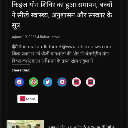
किड्ज योग शिविर का हुआ समापन, बच्चों
ने सीखे स्वास्थ्य, अनुशासन और संस्कार के
सूत्र
June 19, 2026
Rubarunews
बूंदी.KrishnakantRathore/ @www.rubarunews.com-
जिला प्रशासन एवं श्रीजी योगशाला की ओर से अंतर्राष्ट्रीय योग
दिवस काउंटडाउन अभियान के तहत खेल संकुल में
Share this:
C
C
C
C
C
C
l
l
l
l
l
l
i
i
i
i
i
i
c
c
c
c
c
c
k
k
k
k
k
k
More
t
t
t
t
t
t
o
o
o
o
o
o
s
s
s
s
p
e
h
h
h
h
r
m
a
a
a
a
i
a
r
r
r
r
n
i
e
e
e
e
t
l
o
o
o
o
(
a
पंचकर्म लौटा रहा जटिल & कष्टसाध्य रोगियों के