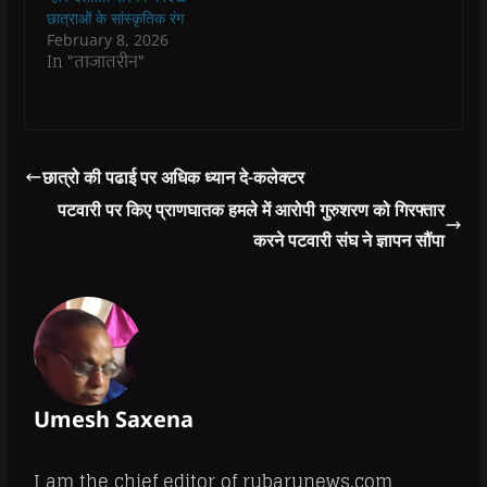
o
o
w
o
w
छात्राओं के सांस्कृतिक रंग
w
w
)
w
i
February 8, 2026
)
)
)
n
d
In "ताजातरीन"
o
w
)
छात्रो की पढाई पर अधिक ध्यान दे-कलेक्टर
पटवारी पर किए प्राणघातक हमले में आरोपी गुरुशरण को गिरफ्तार
करने पटवारी संघ ने ज्ञापन सौंपा
Umesh Saxena
I am the chief editor of rubarunews.com