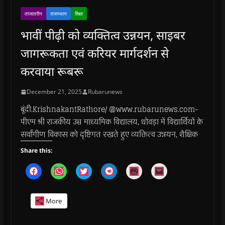
ताजातरीन
राजस्थान
शिक्षा
भावीं पीढ़ी को व्यक्तित्व उन्नयन, साइबर
जागरूकता एवं करियर मार्गदर्शन से
करवाया रूबरू
December 21, 2025
Rubarunews
बूंदी.KrishnakantRathore/ @www.rubarunews.com-
पीएम श्री राजकीय उच्च माध्यमिक विद्यालय, धोवड़ा में विद्यार्थियों के
सर्वांगीण विकास को दृष्टिगत रखते हुए व्यक्तित्व उन्नयन, शैक्षिक
Share this:
C
C
C
C
C
C
l
l
l
l
l
l
i
i
i
i
i
i
c
c
c
c
c
c
k
k
k
k
k
k
More
t
t
t
t
t
t
o
o
o
o
o
o
s
s
s
s
p
e
h
h
h
h
r
m