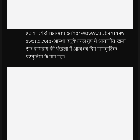
इटावा.KrishnaKantRathore/@www.rubarunew
sworld.com-आस्था एजुकेशनल ग्रुप मे आयोजित खुला
सत्र कार्यक्रम की श्रंखला में आज का दिन सांस्कृतिक
प्रस्तुतियों के नाम रहा।