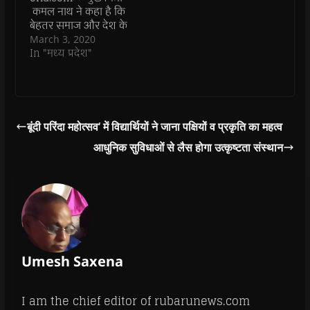
o
o
w
o
w
कमल नाथ ने कहा है कि
w
w
)
w
i
)
)
)
n
बेहतर समाज और देश के
d
नव-निर्माण के लिए जरूरी
March 3, 2020
o
w
है कि बच्चों को गुणवत्तापूर्ण
In "मध्य प्रदेश"
)
शिक्षा और भोजन मिले।
उन्होंने कहा कि अक्षय पात्र
संस्था ने बच्चों को शारीरिक
और मानसिक रूप से
स्वस्थ बनाने के लिए गरम
बूंदी परिंदा महोत्सव‘ में विद्यार्थियों ने जाना पक्षियों व प्रकृति का महत्व
और अच्छा भोजन देने…
आधुनिक सुविधाओं से लैस होगा उत्कृष्टता संस्थान
Umesh Saxena
I am the chief editor of rubarunews.com