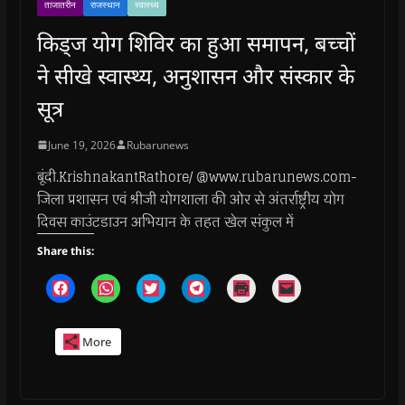
ताजातरीन
राजस्थान
स्वास्थ्य
किड्ज योग शिविर का हुआ समापन, बच्चों
ने सीखे स्वास्थ्य, अनुशासन और संस्कार के
सूत्र
June 19, 2026
Rubarunews
बूंदी.KrishnakantRathore/ @www.rubarunews.com-
जिला प्रशासन एवं श्रीजी योगशाला की ओर से अंतर्राष्ट्रीय योग
दिवस काउंटडाउन अभियान के तहत खेल संकुल में
Share this:
C
C
C
C
C
C
l
l
l
l
l
l
i
i
i
i
i
i
c
c
c
c
c
c
k
k
k
k
k
k
More
t
t
t
t
t
t
o
o
o
o
o
o
s
s
s
s
p
e
h
h
h
h
r
m
a
a
a
a
i
a
r
r
r
r
n
i