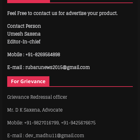
Feel Free to contact us for advertise your product.
Contact Person
Umesh Saxena
Editor-In-chief
Mobile :
+91-8269564898
E-mail : rubarunews2015@gmail.com
For Grievance
Grievance Redressal officer
Mr. D K Saxena, Advocate
Mobile: +91-9827016799, +91-9425676675
E-mail : dev_madhu11@gmail.com