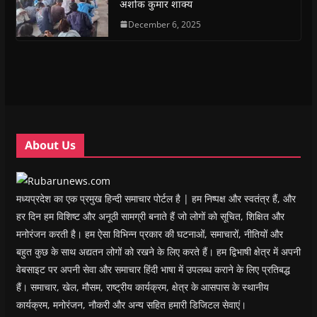
अशोक कुमार शाक्य
p
p
e
p
i
n
e
e
n
e
n
d
n
n
s
December 6, 2025
n
d
(
s
s
i
s
o
O
i
i
n
i
w
p
n
n
n
n
)
e
n
n
e
n
n
e
e
w
e
s
w
w
w
w
i
w
w
i
w
n
i
i
n
i
n
n
n
d
n
e
d
d
o
d
w
o
o
w
o
w
w
w
)
w
i
About Us
)
)
)
n
d
o
w
)
मध्यप्रदेश का एक प्रमुख हिन्दी समाचार पोर्टल है | हम निष्पक्ष और स्वतंत्र हैं, और
हर दिन हम विशिष्ट और अनूठी सामग्री बनाते हैं जो लोगों को सूचित, शिक्षित और
मनोरंजन करती है। हम ऐसा विभिन्न प्रकार की घटनाओं, समाचारों, नीतियों और
बहुत कुछ के साथ अद्यतन लोगों को रखने के लिए करते हैं। हम द्विभाषी क्षेत्र में अपनी
वेबसाइट पर अपनी सेवा और समाचार हिंदी भाषा में उपलब्ध कराने के लिए प्रतिबद्ध
हैं। समाचार, खेल, मौसम, राष्ट्रीय कार्यक्रम, क्षेत्र के आसपास के स्थानीय
कार्यक्रम, मनोरंजन, नौकरी और अन्य सहित हमारी डिजिटल सेवाएं।