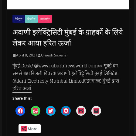
गैजेट्स
बिजनेस
महाराष्ट्र
अदाणी इलेक्ट्रिसिटी मुंबई के ग्राहकों के लिये
लेकर आया हरित ऊर्जा
April 8, 2021
Umesh Saxena
मुंबई.Desk/ @www.rubarunewsworld.com>> मुंबई का
सबसे बड़ा बिजली वितरक अदाणी इलेक्ट्रिसिटी मुंबई लिमिटेड
(Adani Electricity Mumbai Limitedएईएमएल) मुंबई द्वारा
हरित ऊर्जा
Share this:
C
C
C
C
C
C
l
l
l
l
l
l
i
i
i
i
i
i
c
c
c
c
c
c
k
k
k
k
k
k
More
t
t
t
t
t
t
o
o
o
o
o
o