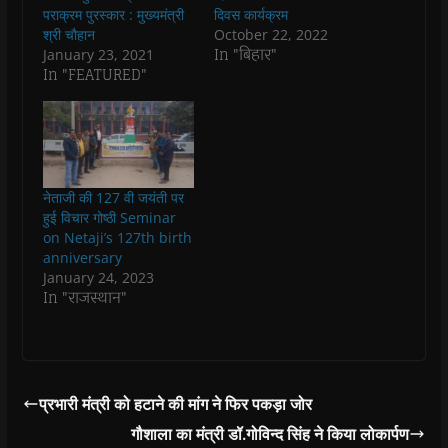
k
p
(
m
e
r
पराक्रम पुरस्कार : मुख्यमंत्री
दिवस कार्यक्रम
(
(
O
(
w
i
O
O
p
O
w
e
श्री चौहान
October 22, 2022
p
p
e
p
i
n
In "बिहार"
January 23, 2021
e
e
n
e
n
d
n
n
s
n
d
(
In "FEATURED"
s
s
i
s
o
O
i
i
n
i
w
p
n
n
n
n
)
e
n
n
e
n
n
e
e
w
e
s
w
w
w
w
i
w
w
i
w
n
i
i
n
i
n
n
n
d
n
e
नेताजी की 127 वी जयंती पर
d
d
o
d
w
o
o
w
o
w
हुई विचार गोष्ठी Seminar
w
w
)
w
i
on Netaji’s 127th birth
)
)
)
n
d
anniversary
o
January 24, 2023
w
)
In "राजस्थान"
प्रभारी मंत्री को हटाने की मांग ने फिर पकड़ा जोर
गौशाला का मंत्री डॉ.गोविन्द सिंह ने किया लोकार्पण