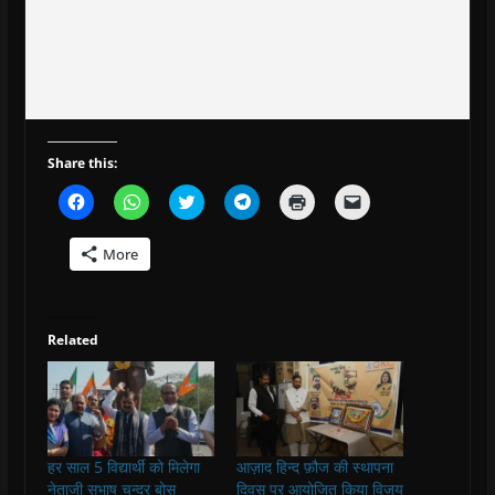
Share this:
C
C
C
C
C
C
l
l
l
l
l
l
i
i
i
i
i
i
c
c
c
c
c
c
More
k
k
k
k
k
k
t
t
t
t
t
t
o
o
o
o
o
o
s
s
s
s
p
e
h
h
h
h
r
m
a
a
a
a
i
a
Related
r
r
r
r
n
i
e
e
e
e
t
l
o
o
o
o
(
a
n
n
n
n
O
l
F
W
T
T
p
i
a
h
w
e
e
n
c
a
i
l
n
k
e
t
t
e
s
t
b
s
t
g
i
o
हर साल 5 विद्यार्थी को मिलेगा
आज़ाद हिन्द फ़ौज की स्थापना
o
A
e
r
n
a
o
p
r
a
n
f
नेताजी सुभाष चन्द्र बोस
दिवस पर आयोजित किया विजय