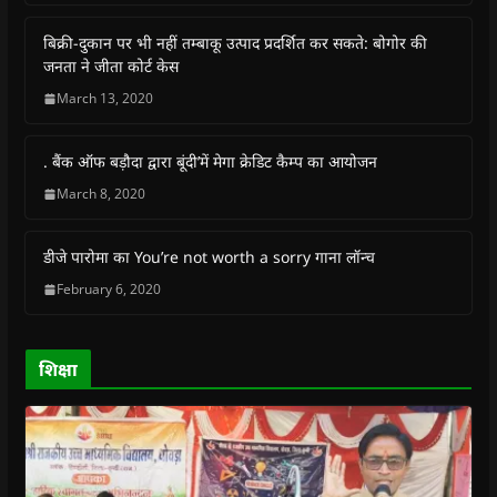
c
a
i
l
n
k
e
t
t
e
s
t
b
s
t
g
i
o
बिक्री-दुकान पर भी नहीं तम्बाकू उत्पाद प्रदर्शित कर सकते: बोगोर की
o
A
e
r
n
a
o
p
r
a
n
f
जनता ने जीता कोर्ट केस
k
p
(
m
e
r
(
(
O
(
w
i
March 13, 2020
O
O
p
O
w
e
p
p
e
p
i
n
e
e
n
e
n
d
n
n
s
n
d
(
s
s
i
s
o
O
. बैंक ऑफ बड़ौदा द्वारा बूंदी’में मेगा क्रेडिट कैम्प का आयोजन
i
i
n
i
w
p
n
n
n
n
)
e
March 8, 2020
n
n
e
n
n
e
e
w
e
s
w
w
w
w
i
w
w
i
w
n
डीजे पारोमा का You’re not worth a sorry गाना लॉन्च
i
i
n
i
n
n
n
d
n
e
February 6, 2020
d
d
o
d
w
o
o
w
o
w
w
w
)
w
i
)
)
)
n
d
o
शिक्षा
w
)