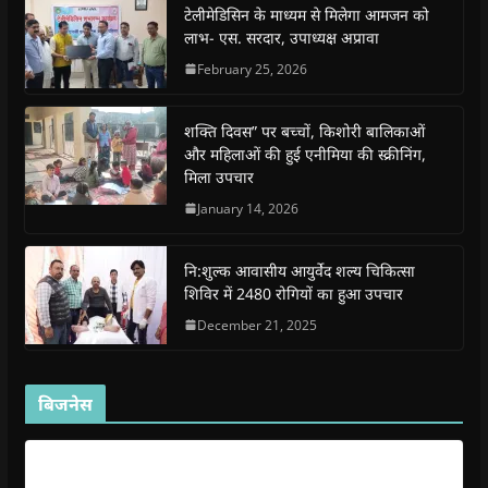
o
p
r
a
n
f
टेलीमेडिसिन के माध्यम से मिलेगा आमजन को
k
p
(
m
e
r
(
(
O
(
w
i
लाभ- एस. सरदार, उपाध्यक्ष अप्रावा
O
O
p
O
w
e
p
p
e
p
i
n
February 25, 2026
e
e
n
e
n
d
n
n
s
n
d
(
s
s
i
s
o
O
i
i
n
i
w
p
शक्ति दिवस” पर बच्चों, किशोरी बालिकाओं
n
n
n
n
)
e
n
n
e
n
n
और महिलाओं की हुई एनीमिया की स्क्रीनिंग,
e
e
w
e
s
मिला उपचार
w
w
w
w
i
w
w
i
w
n
i
i
n
i
n
January 14, 2026
n
n
d
n
e
d
d
o
d
w
o
o
w
o
w
w
w
)
w
i
नि:शुल्क आवासीय आयुर्वेद शल्य चिकित्सा
)
)
)
n
d
शिविर में 2480 रोगियों का हुआ उपचार
o
w
December 21, 2025
)
बिजनेस