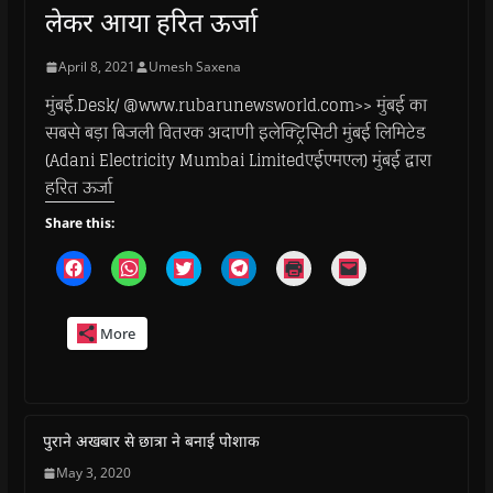
लेकर आया हरित ऊर्जा
April 8, 2021
Umesh Saxena
मुंबई.Desk/ @www.rubarunewsworld.com>> मुंबई का
सबसे बड़ा बिजली वितरक अदाणी इलेक्ट्रिसिटी मुंबई लिमिटेड
(Adani Electricity Mumbai Limitedएईएमएल) मुंबई द्वारा
हरित ऊर्जा
Share this:
C
C
C
C
C
C
l
l
l
l
l
l
i
i
i
i
i
i
c
c
c
c
c
c
k
k
k
k
k
k
More
t
t
t
t
t
t
o
o
o
o
o
o
s
s
s
s
p
e
h
h
h
h
r
m
a
a
a
a
i
a
r
r
r
r
n
i
e
e
e
e
t
l
o
o
o
o
(
a
पुराने अखबार से छात्रा ने बनाई पोशाक
n
n
n
n
O
l
F
W
T
T
p
i
May 3, 2020
a
h
w
e
e
n