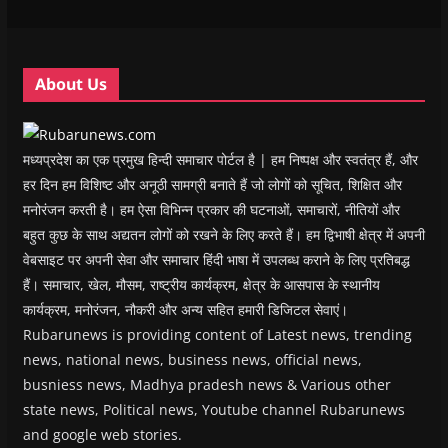
w
w
i
w
n
i
i
n
i
n
n
n
d
n
e
d
d
o
d
w
o
o
w
o
w
w
w
)
w
i
About Us
)
)
)
n
d
o
w
)
मध्यप्रदेश का एक प्रमुख हिन्दी समाचार पोर्टल है | हम निष्पक्ष और स्वतंत्र हैं, और
हर दिन हम विशिष्ट और अनूठी सामग्री बनाते हैं जो लोगों को सूचित, शिक्षित और
मनोरंजन करती है। हम ऐसा विभिन्न प्रकार की घटनाओं, समाचारों, नीतियों और
बहुत कुछ के साथ अद्यतन लोगों को रखने के लिए करते हैं। हम द्विभाषी क्षेत्र में अपनी
वेबसाइट पर अपनी सेवा और समाचार हिंदी भाषा में उपलब्ध कराने के लिए प्रतिबद्ध
हैं। समाचार, खेल, मौसम, राष्ट्रीय कार्यक्रम, क्षेत्र के आसपास के स्थानीय
कार्यक्रम, मनोरंजन, नौकरी और अन्य सहित हमारी डिजिटल सेवाएं।
Rubarunews is providing content of Latest news, trending
news, national news, business news, official news,
busniess news, Madhya pradesh news & Various other
state news, Political news, Youtube channel Rubarunews
and google web stories.