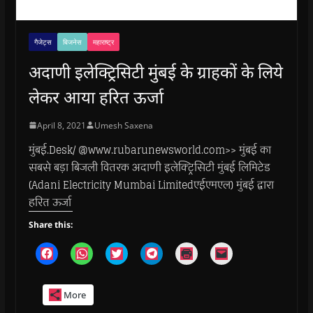
गैजेट्स
बिजनेस
महाराष्ट्र
अदाणी इलेक्ट्रिसिटी मुंबई के ग्राहकों के लिये
लेकर आया हरित ऊर्जा
April 8, 2021
Umesh Saxena
मुंबई.Desk/ @www.rubarunewsworld.com>> मुंबई का
सबसे बड़ा बिजली वितरक अदाणी इलेक्ट्रिसिटी मुंबई लिमिटेड
(Adani Electricity Mumbai Limitedएईएमएल) मुंबई द्वारा
हरित ऊर्जा
Share this:
C
C
C
C
C
C
l
l
l
l
l
l
i
i
i
i
i
i
c
c
c
c
c
c
k
k
k
k
k
k
More
t
t
t
t
t
t
o
o
o
o
o
o