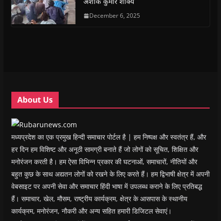
अशोक कुमार शाक्य
p
p
e
p
i
n
e
e
n
e
n
d
n
n
s
December 6, 2025
n
d
(
s
s
i
s
o
O
i
i
n
i
w
p
n
n
n
n
)
e
n
n
e
n
n
e
e
w
e
s
w
w
w
w
i
w
w
i
w
n
i
i
n
i
n
n
n
d
n
e
d
d
o
d
w
o
o
w
o
w
w
w
)
w
i
About Us
)
)
)
n
d
o
w
)
मध्यप्रदेश का एक प्रमुख हिन्दी समाचार पोर्टल है | हम निष्पक्ष और स्वतंत्र हैं, और
हर दिन हम विशिष्ट और अनूठी सामग्री बनाते हैं जो लोगों को सूचित, शिक्षित और
मनोरंजन करती है। हम ऐसा विभिन्न प्रकार की घटनाओं, समाचारों, नीतियों और
बहुत कुछ के साथ अद्यतन लोगों को रखने के लिए करते हैं। हम द्विभाषी क्षेत्र में अपनी
वेबसाइट पर अपनी सेवा और समाचार हिंदी भाषा में उपलब्ध कराने के लिए प्रतिबद्ध
हैं। समाचार, खेल, मौसम, राष्ट्रीय कार्यक्रम, क्षेत्र के आसपास के स्थानीय
कार्यक्रम, मनोरंजन, नौकरी और अन्य सहित हमारी डिजिटल सेवाएं।