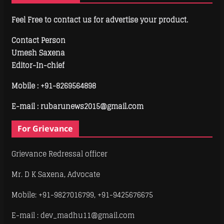
Feel Free to contact us for advertise your product.
Contact Person
Umesh Saxena
Editor-In-chief
Mobile :
+91-8269564898
E-mail : rubarunews2015@gmail.com
For Grievance
Grievance Redressal officer
Mr. D K Saxena, Advocate
Mobile: +91-9827016799, +91-9425676675
E-mail : dev_madhu11@gmail.com