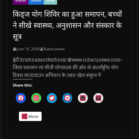
ताजातरीन
राजस्थान
स्वास्थ्य
किड्ज योग शिविर का हुआ समापन, बच्चों
ने सीखे स्वास्थ्य, अनुशासन और संस्कार के
सूत्र
June 19, 2026
Rubarunews
बूंदी.KrishnakantRathore/ @www.rubarunews.com-
जिला प्रशासन एवं श्रीजी योगशाला की ओर से अंतर्राष्ट्रीय योग
दिवस काउंटडाउन अभियान के तहत खेल संकुल में
Share this:
C
C
C
C
C
C
l
l
l
l
l
l
i
i
i
i
i
i
c
c
c
c
c
c
k
k
k
k
k
k
More
t
t
t
t
t
t
o
o
o
o
o
o
s
s
s
s
p
e
h
h
h
h
r
m
a
a
a
a
i
a
r
r
r
r
n
i