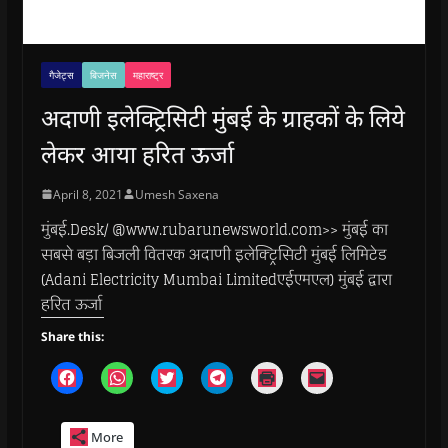
गैजेट्स
बिजनेस
महाराष्ट्र
अदाणी इलेक्ट्रिसिटी मुंबई के ग्राहकों के लिये
लेकर आया हरित ऊर्जा
April 8, 2021
Umesh Saxena
मुंबई.Desk/ @www.rubarunewsworld.com>> मुंबई का
सबसे बड़ा बिजली वितरक अदाणी इलेक्ट्रिसिटी मुंबई लिमिटेड
(Adani Electricity Mumbai Limitedएईएमएल) मुंबई द्वारा
हरित ऊर्जा
Share this:
C
C
C
C
C
C
l
l
l
l
l
l
i
i
i
i
i
i
c
c
c
c
c
c
k
k
k
k
k
k
More
t
t
t
t
t
t