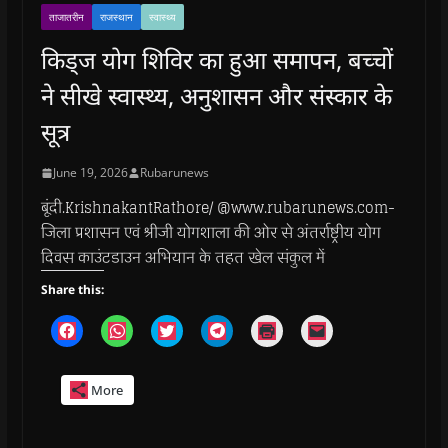
ताजातरीन
राजस्थान
स्वास्थ्य
किड्ज योग शिविर का हुआ समापन, बच्चों
ने सीखे स्वास्थ्य, अनुशासन और संस्कार के
सूत्र
June 19, 2026
Rubarunews
बूंदी.KrishnakantRathore/ @www.rubarunews.com-
जिला प्रशासन एवं श्रीजी योगशाला की ओर से अंतर्राष्ट्रीय योग
दिवस काउंटडाउन अभियान के तहत खेल संकुल में
Share this:
C
C
C
C
C
C
l
l
l
l
l
l
i
i
i
i
i
i
c
c
c
c
c
c
k
k
k
k
k
k
More
t
t
t
t
t
t
o
o
o
o
o
o
s
s
s
s
p
e
h
h
h
h
r
m
a
a
a
a
i
a