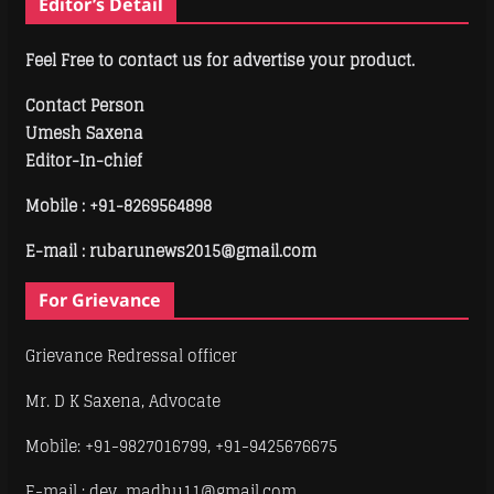
Editor’s Detail
Feel Free to contact us for advertise your product.
Contact Person
Umesh Saxena
Editor-In-chief
Mobile :
+91-8269564898
E-mail : rubarunews2015@gmail.com
For Grievance
Grievance Redressal officer
Mr. D K Saxena, Advocate
Mobile: +91-9827016799, +91-9425676675
E-mail : dev_madhu11@gmail.com