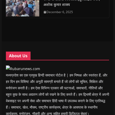
O
O
p
O
w
e
अशोक कुमार शाक्य
p
p
e
p
i
n
e
e
n
e
n
d
n
n
s
December 6, 2025
n
d
(
s
s
i
s
o
O
i
i
n
i
w
p
n
n
n
n
)
e
n
n
e
n
n
e
e
w
e
s
w
w
w
w
i
w
w
i
w
n
i
i
n
i
n
n
n
d
n
e
d
d
o
d
w
o
o
w
o
w
w
w
)
w
i
About Us
)
)
)
n
d
o
w
)
मध्यप्रदेश का एक प्रमुख हिन्दी समाचार पोर्टल है | हम निष्पक्ष और स्वतंत्र हैं, और
हर दिन हम विशिष्ट और अनूठी सामग्री बनाते हैं जो लोगों को सूचित, शिक्षित और
मनोरंजन करती है। हम ऐसा विभिन्न प्रकार की घटनाओं, समाचारों, नीतियों और
बहुत कुछ के साथ अद्यतन लोगों को रखने के लिए करते हैं। हम द्विभाषी क्षेत्र में अपनी
वेबसाइट पर अपनी सेवा और समाचार हिंदी भाषा में उपलब्ध कराने के लिए प्रतिबद्ध
हैं। समाचार, खेल, मौसम, राष्ट्रीय कार्यक्रम, क्षेत्र के आसपास के स्थानीय
कार्यक्रम, मनोरंजन, नौकरी और अन्य सहित हमारी डिजिटल सेवाएं।