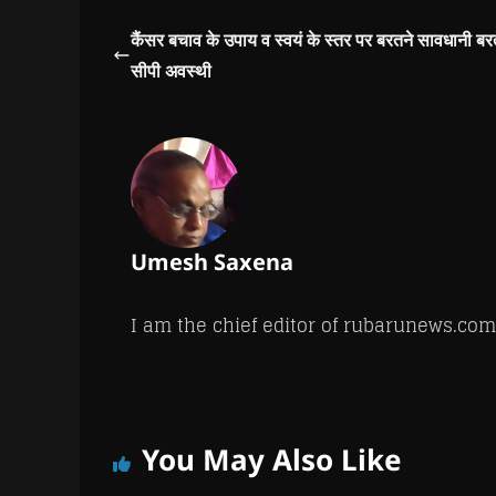
w
w
w
w
i
w
w
i
w
n
i
i
n
i
n
कैंसर बचाव के उपाय व स्वयं के स्तर पर बरतने सावधानी बरते
n
n
d
n
e
d
d
o
d
w
सीपी अवस्थी
o
o
w
o
w
w
w
)
w
i
)
)
)
n
d
o
w
)
Umesh Saxena
I am the chief editor of rubarunews.com
You May Also Like