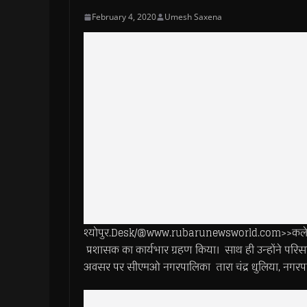
February 4, 2020
Umesh Saxena
श्योपुर.Desk/@www.rubarunewsworld.com>>कलेक्टर 
प्रशासक का कार्यभार ग्रहण किया। साथ ही उन्होंने प
अवसर पर सीएमओ नगरपालिका तारा चंद्र धुलिया, नगरपालिक