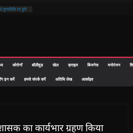
थ पुण्यतिथि पर हुये
 पाठ में भक्ति रस में
ाज को केवल वोट बैंक
नहीं दी – सैफी
 जितेन्द्र को मौके
मांतरण
पर हुआ 26 यूनिट
थ्य
कोरोनॉ
बॉलीवुड
खेल
क्राइम
बिजनेस
मनोरंजन
शि
्रशासन की तत्परता:
प्रमाण-पत्र
ॉग इन करें
हमसे संपर्क करें
अतिथि लेख
आर्काइव
्रशासक का कार्यभार ग्रहण किया