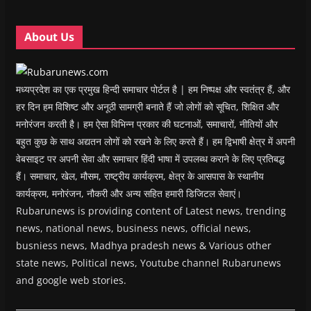
d
d
o
d
w
o
o
w
o
w
w
w
)
w
i
About Us
)
)
)
n
d
o
w
)
मध्यप्रदेश का एक प्रमुख हिन्दी समाचार पोर्टल है | हम निष्पक्ष और स्वतंत्र हैं, और
हर दिन हम विशिष्ट और अनूठी सामग्री बनाते हैं जो लोगों को सूचित, शिक्षित और
मनोरंजन करती है। हम ऐसा विभिन्न प्रकार की घटनाओं, समाचारों, नीतियों और
बहुत कुछ के साथ अद्यतन लोगों को रखने के लिए करते हैं। हम द्विभाषी क्षेत्र में अपनी
वेबसाइट पर अपनी सेवा और समाचार हिंदी भाषा में उपलब्ध कराने के लिए प्रतिबद्ध
हैं। समाचार, खेल, मौसम, राष्ट्रीय कार्यक्रम, क्षेत्र के आसपास के स्थानीय
कार्यक्रम, मनोरंजन, नौकरी और अन्य सहित हमारी डिजिटल सेवाएं।
Rubarunews is providing content of Latest news, trending
news, national news, business news, official news,
busniess news, Madhya pradesh news & Various other
state news, Political news, Youtube channel Rubarunews
and google web stories.