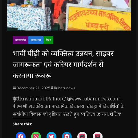
ताजातरीन
राजस्थान
शिक्षा
भावीं पीढ़ी को व्यक्तित्व उन्नयन, साइबर
जागरूकता एवं करियर मार्गदर्शन से
करवाया रूबरू
December 21, 2025
Rubarunews
बूंदी.KrishnakantRathore/ @www.rubarunews.com-
पीएम श्री राजकीय उच्च माध्यमिक विद्यालय, धोवड़ा में विद्यार्थियों के
सर्वांगीण विकास को दृष्टिगत रखते हुए व्यक्तित्व उन्नयन, शैक्षिक
Share this:
C
C
C
C
C
C