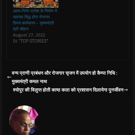
किसान फसल ऋण माफी
w
w
w
w
i
w
w
i
w
n
योजना लागू कर पहले
आत्म-निर्भर प्रदेश के निर्माण में
i
i
n
i
n
चरण में ही 21…
n
n
d
n
e
महायज्ञ सिद्ध होगा रोजगार
d
d
o
d
w
दिवस कार्यक्रम – मुख्यमंत्री
o
o
w
o
w
w
w
)
w
i
श्री चौहान
)
)
)
n
August 27, 2022
d
o
In "TOP STORIES"
w
)
वन्य प्राणी प्रबंधन और रोजगार सृजन में उपयोग हो कैम्पा निधि :
मुख्यमंत्री कमल नाथ
श्योपुर की विलुप्त होती काष्ठ कला को प्रशासन दिलायेगा पुनर्जीवन