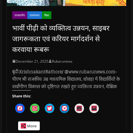
ताजातरीन
राजस्थान
शिक्षा
भावीं पीढ़ी को व्यक्तित्व उन्नयन, साइबर
जागरूकता एवं करियर मार्गदर्शन से
करवाया रूबरू
December 21, 2025
Rubarunews
बूंदी.KrishnakantRathore/ @www.rubarunews.com-
पीएम श्री राजकीय उच्च माध्यमिक विद्यालय, धोवड़ा में विद्यार्थियों के
सर्वांगीण विकास को दृष्टिगत रखते हुए व्यक्तित्व उन्नयन, शैक्षिक
Share this:
C
C
C
C
C
C
l
l
l
l
l
l
i
i
i
i
i
i
c
c
c
c
c
c
k
k
k
k
k
k
More
t
t
t
t
t
t
o
o
o
o
o
o