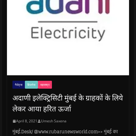
गैजेट्स
बिजनेस
महाराष्ट्र
अदाणी इलेक्ट्रिसिटी मुंबई के ग्राहकों के लिये
लेकर आया हरित ऊर्जा
April 8, 2021
Umesh Saxena
मुंबई.Desk/ @www.rubarunewsworld.com>> मुंबई का