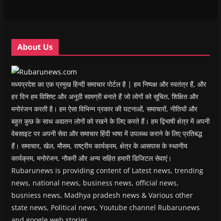
w
w
w
w
i
w
w
i
w
n
i
i
n
i
n
n
n
d
n
e
d
d
o
d
w
o
o
w
o
w
w
w
)
w
i
About Us
)
)
)
n
d
o
w
)
मध्यप्रदेश का एक प्रमुख हिन्दी समाचार पोर्टल है | हम निष्पक्ष और स्वतंत्र हैं, और
हर दिन हम विशिष्ट और अनूठी सामग्री बनाते हैं जो लोगों को सूचित, शिक्षित और
मनोरंजन करती है। हम ऐसा विभिन्न प्रकार की घटनाओं, समाचारों, नीतियों और
बहुत कुछ के साथ अद्यतन लोगों को रखने के लिए करते हैं। हम द्विभाषी क्षेत्र में अपनी
वेबसाइट पर अपनी सेवा और समाचार हिंदी भाषा में उपलब्ध कराने के लिए प्रतिबद्ध
हैं। समाचार, खेल, मौसम, राष्ट्रीय कार्यक्रम, क्षेत्र के आसपास के स्थानीय
कार्यक्रम, मनोरंजन, नौकरी और अन्य सहित हमारी डिजिटल सेवाएं।
Rubarunews is providing content of Latest news, trending
news, national news, business news, official news,
busniess news, Madhya pradesh news & Various other
state news, Political news, Youtube channel Rubarunews
and google web stories.