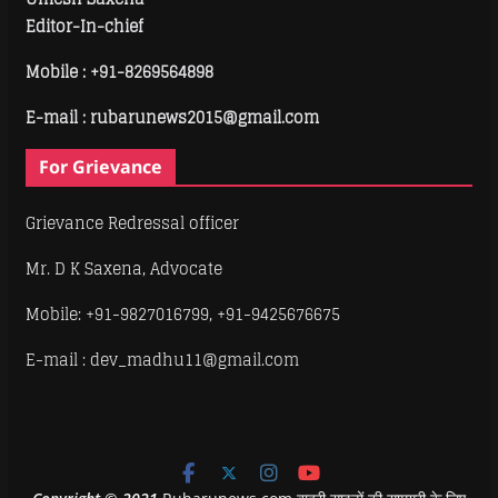
Editor-In-chief
Mobile :
+91-8269564898
E-mail : rubarunews2015@gmail.com
For Grievance
Grievance Redressal officer
Mr. D K Saxena, Advocate
Mobile: +91-9827016799, +91-9425676675
E-mail : dev_madhu11@gmail.com