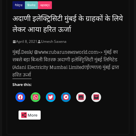
गैजेट्स
बिजनेस
महाराष्ट्र
अदाणी इलेक्ट्रिसिटी मुंबई के ग्राहकों के लिये
लेकर आया हरित ऊर्जा
April 8, 2021
Umesh Saxena
मुंबई.Desk/ @www.rubarunewsworld.com>> मुंबई का
सबसे बड़ा बिजली वितरक अदाणी इलेक्ट्रिसिटी मुंबई लिमिटेड
(Adani Electricity Mumbai Limitedएईएमएल) मुंबई द्वारा
हरित ऊर्जा
Share this:
C
C
C
C
C
C
l
l
l
l
l
l
i
i
i
i
i
i
c
c
c
c
c
c
k
k
k
k
k
k
More
t
t
t
t
t
t
o
o
o
o
o
o
s
s
s
s
p
e
h
h
h
h
r
m
a
a
a
a
i
a
r
r
r
r
n
i