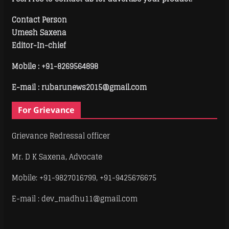
Contact Person
Umesh Saxena
Editor-In-chief
Mobile :
+91-8269564898
E-mail : rubarunews2015@gmail.com
For Grievance
Grievance Redressal officer
Mr. D K Saxena, Advocate
Mobile: +91-9827016799, +91-9425676675
E-mail : dev_madhu11@gmail.com