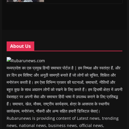
s
s
i
s
o
O
i
i
n
i
w
p
n
n
n
n
)
e
n
n
e
n
n
e
e
w
e
s
w
w
w
w
i
w
w
i
w
n
i
i
n
i
n
n
n
d
n
e
d
d
o
d
w
o
o
w
o
w
w
w
)
w
i
About Us
)
)
)
n
d
o
w
)
मध्यप्रदेश का एक प्रमुख हिन्दी समाचार पोर्टल है | हम निष्पक्ष और स्वतंत्र हैं, और
हर दिन हम विशिष्ट और अनूठी सामग्री बनाते हैं जो लोगों को सूचित, शिक्षित और
मनोरंजन करती है। हम ऐसा विभिन्न प्रकार की घटनाओं, समाचारों, नीतियों और
बहुत कुछ के साथ अद्यतन लोगों को रखने के लिए करते हैं। हम द्विभाषी क्षेत्र में अपनी
वेबसाइट पर अपनी सेवा और समाचार हिंदी भाषा में उपलब्ध कराने के लिए प्रतिबद्ध
हैं। समाचार, खेल, मौसम, राष्ट्रीय कार्यक्रम, क्षेत्र के आसपास के स्थानीय
कार्यक्रम, मनोरंजन, नौकरी और अन्य सहित हमारी डिजिटल सेवाएं।
Rubarunews is providing content of Latest news, trending
news, national news, business news, official news,