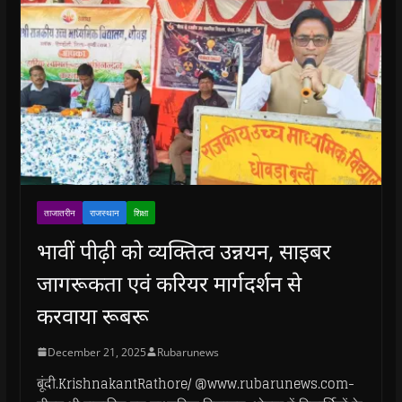
ताजातरीन
राजस्थान
शिक्षा
भावीं पीढ़ी को व्यक्तित्व उन्नयन, साइबर
जागरूकता एवं करियर मार्गदर्शन से
करवाया रूबरू
December 21, 2025
Rubarunews
बूंदी.KrishnakantRathore/ @www.rubarunews.com-