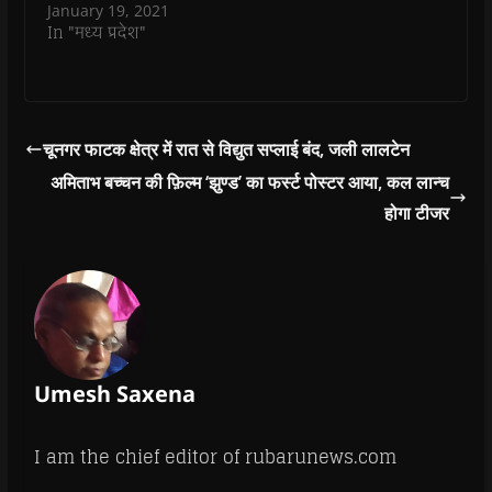
किया गया।…
January 19, 2021
)
)
)
n
d
In "मध्य प्रदेश"
o
w
)
चूनगर फाटक क्षेत्र में रात से विद्युत सप्लाई बंद, जली लालटेन
अमिताभ बच्चन की फ़िल्म ‘झुण्ड’ का फर्स्ट पोस्टर आया, कल लान्च
होगा टीजर
Umesh Saxena
I am the chief editor of rubarunews.com