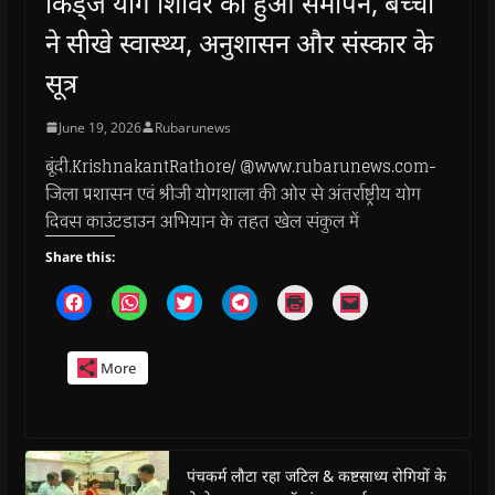
किड्ज योग शिविर का हुआ समापन, बच्चों
ने सीखे स्वास्थ्य, अनुशासन और संस्कार के
सूत्र
June 19, 2026
Rubarunews
बूंदी.KrishnakantRathore/ @www.rubarunews.com-
जिला प्रशासन एवं श्रीजी योगशाला की ओर से अंतर्राष्ट्रीय योग
दिवस काउंटडाउन अभियान के तहत खेल संकुल में
Share this:
C
C
C
C
C
C
l
l
l
l
l
l
i
i
i
i
i
i
c
c
c
c
c
c
k
k
k
k
k
k
More
t
t
t
t
t
t
o
o
o
o
o
o
s
s
s
s
p
e
h
h
h
h
r
m
a
a
a
a
i
a
r
r
r
r
n
i
e
e
e
e
t
l
o
o
o
o
(
a
पंचकर्म लौटा रहा जटिल & कष्टसाध्य रोगियों के
n
n
n
n
O
l