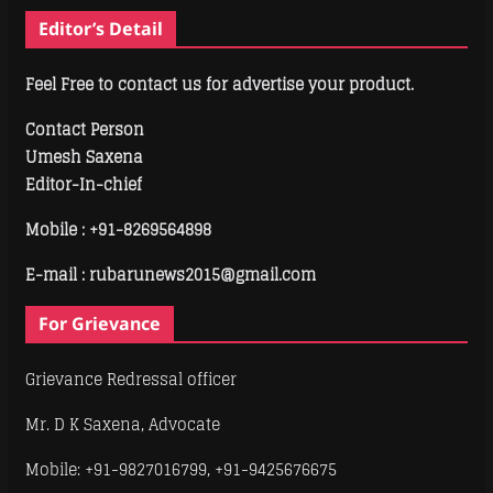
Editor’s Detail
Feel Free to contact us for advertise your product.
Contact Person
Umesh Saxena
Editor-In-chief
Mobile :
+91-8269564898
E-mail : rubarunews2015@gmail.com
For Grievance
Grievance Redressal officer
Mr. D K Saxena, Advocate
Mobile: +91-9827016799, +91-9425676675