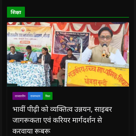
)
)
)
n
d
o
शिक्षा
w
)
ताजातरीन
राजस्थान
शिक्षा
भावीं पीढ़ी को व्यक्तित्व उन्नयन, साइबर
जागरूकता एवं करियर मार्गदर्शन से
करवाया रूबरू