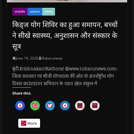
ताजातरीन
राजस्थान
स्वास्थ्य
किड्ज योग शिविर का हुआ समापन, बच्चों
ने सीखे स्वास्थ्य, अनुशासन और संस्कार के
सूत्र
June 19, 2026
Rubarunews
बूंदी.KrishnakantRathore/ @www.rubarunews.com-
जिला प्रशासन एवं श्रीजी योगशाला की ओर से अंतर्राष्ट्रीय योग
दिवस काउंटडाउन अभियान के तहत खेल संकुल में
Share this:
C
C
C
C
C
C
l
l
l
l
l
l
i
i
i
i
i
i
c
c
c
c
c
c
k
k
k
k
k
k
More
t
t
t
t
t
t
o
o
o
o
o
o
s
s
s
s
p
e