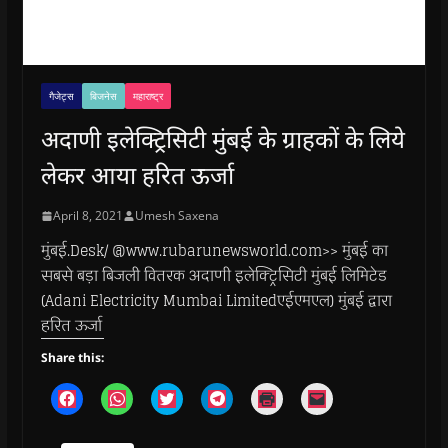
गैजेट्स
बिजनेस
महाराष्ट्र
अदाणी इलेक्ट्रिसिटी मुंबई के ग्राहकों के लिये
लेकर आया हरित ऊर्जा
April 8, 2021
Umesh Saxena
मुंबई.Desk/ @www.rubarunewsworld.com>> मुंबई का
सबसे बड़ा बिजली वितरक अदाणी इलेक्ट्रिसिटी मुंबई लिमिटेड
(Adani Electricity Mumbai Limitedएईएमएल) मुंबई द्वारा
हरित ऊर्जा
Share this:
C
C
C
C
C
C
l
l
l
l
l
l
i
i
i
i
i
i
c
c
c
c
c
c