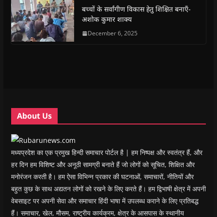
k
p
(
m
e
r
(
(
O
(
w
i
बच्चों के सर्वांगीण विकास हेतु शिक्षित बनाएँ-
O
O
p
O
w
e
अशोक कुमार शाक्य
p
p
e
p
i
n
e
e
n
e
n
d
n
n
s
December 6, 2025
n
d
(
s
s
i
s
o
O
i
i
n
i
w
p
n
n
n
n
)
e
n
n
e
n
n
e
e
w
e
s
w
w
w
w
i
w
w
i
w
n
i
i
n
i
n
n
n
d
n
e
d
d
o
d
w
o
o
w
o
w
w
w
)
w
i
About Us
)
)
)
n
d
o
w
)
मध्यप्रदेश का एक प्रमुख हिन्दी समाचार पोर्टल है | हम निष्पक्ष और स्वतंत्र हैं, और
हर दिन हम विशिष्ट और अनूठी सामग्री बनाते हैं जो लोगों को सूचित, शिक्षित और
मनोरंजन करती है। हम ऐसा विभिन्न प्रकार की घटनाओं, समाचारों, नीतियों और
बहुत कुछ के साथ अद्यतन लोगों को रखने के लिए करते हैं। हम द्विभाषी क्षेत्र में अपनी
वेबसाइट पर अपनी सेवा और समाचार हिंदी भाषा में उपलब्ध कराने के लिए प्रतिबद्ध
हैं। समाचार, खेल, मौसम, राष्ट्रीय कार्यक्रम, क्षेत्र के आसपास के स्थानीय