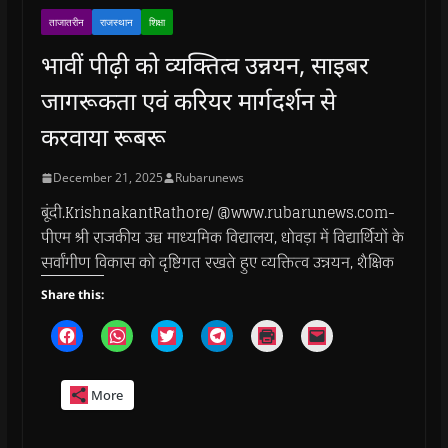
ताजातरीन
राजस्थान
शिक्षा
भावीं पीढ़ी को व्यक्तित्व उन्नयन, साइबर
जागरूकता एवं करियर मार्गदर्शन से
करवाया रूबरू
December 21, 2025
Rubarunews
बूंदी.KrishnakantRathore/ @www.rubarunews.com-
पीएम श्री राजकीय उच्च माध्यमिक विद्यालय, धोवड़ा में विद्यार्थियों के
सर्वांगीण विकास को दृष्टिगत रखते हुए व्यक्तित्व उन्नयन, शैक्षिक
Share this:
C
C
C
C
C
C
l
l
l
l
l
l
i
i
i
i
i
i
c
c
c
c
c
c
k
k
k
k
k
k
More
t
t
t
t
t
t
o
o
o
o
o
o
s
s
s
s
p
e
h
h
h
h
r
m