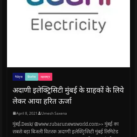
गैजेट्स
बिजनेस
महाराष्ट्र
अदाणी इलेक्ट्रिसिटी मुंबई के ग्राहकों के लिये
लेकर आया हरित ऊर्जा
April 8, 2021
Umesh Saxena
मुंबई.Desk/ @www.rubarunewsworld.com>> मुंबई का
सबसे बड़ा बिजली वितरक अदाणी इलेक्ट्रिसिटी मुंबई लिमिटेड