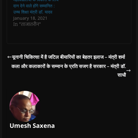
i
i
n
i
n
पटवारी आज छतरपुर…
है। उन्होंने कहा कि इसके
n
n
d
n
e
दान देने वाले होंगे सम्मानित :
d
d
o
d
w
लिए…
उच्च शिक्षा मंत्री डॉ. यादव
o
o
w
o
w
w
w
)
w
i
January 18, 2021
)
)
)
n
In "ताजातरीन"
d
o
w
)
यूनानी चिकित्सा में है जटिल बीमारियों का बेहतर इलाज – मंत्री शर्मा
कला और कलाकारों के सम्मान के प्रति सजग है सरकार – मंत्री डॉ.
साधौ
Umesh Saxena