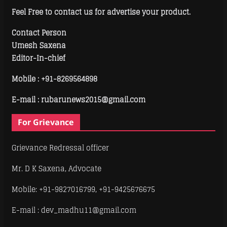
Feel Free to contact us for advertise your product.
Contact Person
Umesh Saxena
Editor-In-chief
Mobile :
+91-8269564898
E-mail : rubarunews2015@gmail.com
For Grievance
Grievance Redressal officer
Mr. D K Saxena, Advocate
Mobile: +91-9827016799, +91-9425676675
E-mail : dev_madhu11@gmail.com