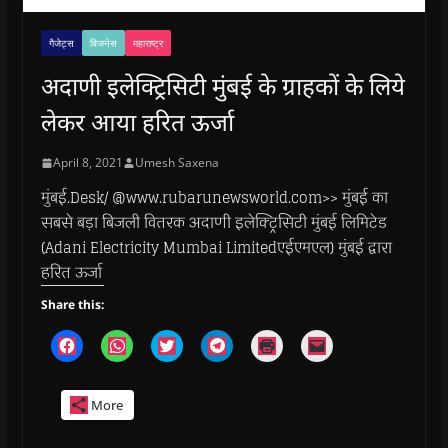
गैजेट्स
बिजनेस
महाराष्ट्र
अदाणी इलेक्ट्रिसिटी मुंबई के ग्राहकों के लिये
लेकर आया हरित ऊर्जा
April 8, 2021
Umesh Saxena
मुंबई.Desk/ @www.rubarunewsworld.com>> मुंबई का
सबसे बड़ा बिजली वितरक अदाणी इलेक्ट्रिसिटी मुंबई लिमिटेड
(Adani Electricity Mumbai Limitedएईएमएल) मुंबई द्वारा
हरित ऊर्जा
Share this:
C
C
C
C
C
C
l
l
l
l
l
l
i
i
i
i
i
i
c
c
c
c
c
c
k
k
k
k
k
k
More
t
t
t
t
t
t
o
o
o
o
o
o
s
s
s
s
p
e
h
h
h
h
r
m