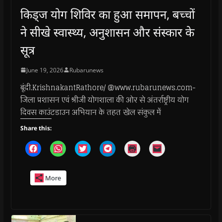
किड्ज योग शिविर का हुआ समापन, बच्चों
ने सीखे स्वास्थ्य, अनुशासन और संस्कार के
सूत्र
June 19, 2026
Rubarunews
बूंदी.KrishnakantRathore/ @www.rubarunews.com-
जिला प्रशासन एवं श्रीजी योगशाला की ओर से अंतर्राष्ट्रीय योग
दिवस काउंटडाउन अभियान के तहत खेल संकुल में
Share this:
C
C
C
C
C
C
l
l
l
l
l
l
i
i
i
i
i
i
c
c
c
c
c
c
k
k
k
k
k
k
More
t
t
t
t
t
t
o
o
o
o
o
o
s
s
s
s
p
e
h
h
h
h
r
m
a
a
a
a
i
a
r
r
r
r
n
i
e
e
e
e
t
l