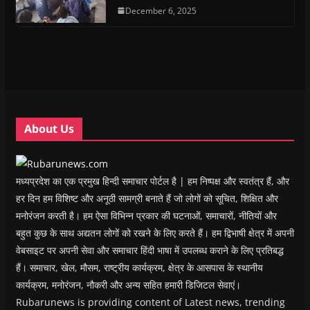
e
e
n
e
n
d
n
n
s
December 6, 2025
n
d
(
s
s
i
s
o
O
i
i
n
i
w
p
n
n
n
n
)
e
n
n
e
n
n
e
e
w
e
s
w
w
w
w
i
w
w
i
w
n
i
i
n
i
n
n
n
d
n
e
d
d
o
d
w
o
o
w
o
w
w
w
)
w
i
About Us
)
)
)
n
d
o
w
)
मध्यप्रदेश का एक प्रमुख हिन्दी समाचार पोर्टल है | हम निष्पक्ष और स्वतंत्र हैं, और
हर दिन हम विशिष्ट और अनूठी सामग्री बनाते हैं जो लोगों को सूचित, शिक्षित और
मनोरंजन करती है। हम ऐसा विभिन्न प्रकार की घटनाओं, समाचारों, नीतियों और
बहुत कुछ के साथ अद्यतन लोगों को रखने के लिए करते हैं। हम द्विभाषी क्षेत्र में अपनी
वेबसाइट पर अपनी सेवा और समाचार हिंदी भाषा में उपलब्ध कराने के लिए प्रतिबद्ध
हैं। समाचार, खेल, मौसम, राष्ट्रीय कार्यक्रम, क्षेत्र के आसपास के स्थानीय
कार्यक्रम, मनोरंजन, नौकरी और अन्य सहित हमारी डिजिटल सेवाएं।
Rubarunews is providing content of Latest news, trending