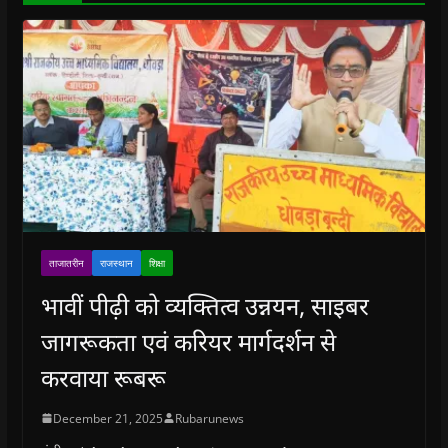
)
ताजातरीन
राजस्थान
शिक्षा
भावीं पीढ़ी को व्यक्तित्व उन्नयन, साइबर
जागरूकता एवं करियर मार्गदर्शन से
करवाया रूबरू
December 21, 2025
Rubarunews