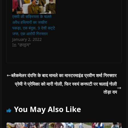
w
w
w
w
i
w
w
i
w
n
i
i
n
i
n
n
n
d
n
e
एसपी की सक्रियता के चलते
d
d
o
d
w
o
o
w
o
w
अवैध हथियारों का जखीरा
w
w
)
w
i
पकड़ा, एक बंदूक, 9 देशी कट्टे
)
)
)
n
d
जप्त, एक आरोपी गिरफ्तार
o
January 2, 2022
w
)
In "क्राइम"
ब्लैकमेलर दंपत्ति के बाद मामले का मास्टरमाइंड प्रवीण शर्मा गिरफ्तार
प्रेमी ने प्रेमिका को मारी गोली, फिर स्वयं कनपटी पर चलाई गोली
तोड़ा दम
You May Also Like