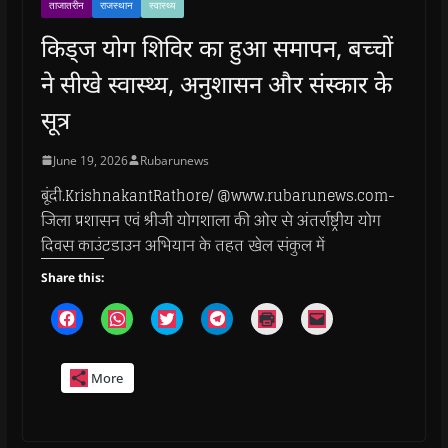
ताजातरीन
राजस्थान
स्वास्थ्य
किड्ज योग शिविर का हुआ समापन, बच्चों
ने सीखे स्वास्थ्य, अनुशासन और संस्कार के
सूत्र
June 19, 2026
Rubarunews
बूंदी.KrishnakantRathore/ @www.rubarunews.com-
जिला प्रशासन एवं श्रीजी योगशाला की ओर से अंतर्राष्ट्रीय योग
दिवस काउंटडाउन अभियान के तहत खेल संकुल में
Share this:
C
C
C
C
C
C
l
l
l
l
l
l
i
i
i
i
i
i
c
c
c
c
c
c
k
k
k
k
k
k
More
t
t
t
t
t
t
o
o
o
o
o
o
s
s
s
s
p
e
h
h
h
h
r
m
a
a
a
a
i
a
r
r
r
r
n
i