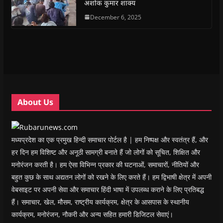
अशोक कुमार शाक्य
p
p
e
p
i
n
e
e
n
e
n
d
n
n
s
December 6, 2025
n
d
(
s
s
i
s
o
O
i
i
n
i
w
p
n
n
n
n
)
e
n
n
e
n
n
e
e
w
e
s
w
w
w
w
i
w
w
i
w
n
i
i
n
i
n
n
n
d
n
e
d
d
o
d
w
o
o
w
o
w
w
w
)
w
i
About Us
)
)
)
n
d
o
w
)
मध्यप्रदेश का एक प्रमुख हिन्दी समाचार पोर्टल है | हम निष्पक्ष और स्वतंत्र हैं, और
हर दिन हम विशिष्ट और अनूठी सामग्री बनाते हैं जो लोगों को सूचित, शिक्षित और
मनोरंजन करती है। हम ऐसा विभिन्न प्रकार की घटनाओं, समाचारों, नीतियों और
बहुत कुछ के साथ अद्यतन लोगों को रखने के लिए करते हैं। हम द्विभाषी क्षेत्र में अपनी
वेबसाइट पर अपनी सेवा और समाचार हिंदी भाषा में उपलब्ध कराने के लिए प्रतिबद्ध
हैं। समाचार, खेल, मौसम, राष्ट्रीय कार्यक्रम, क्षेत्र के आसपास के स्थानीय
कार्यक्रम, मनोरंजन, नौकरी और अन्य सहित हमारी डिजिटल सेवाएं।