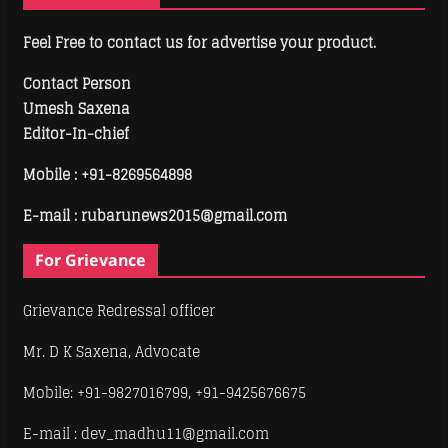
Feel Free to contact us for advertise your product.
Contact Person
Umesh Saxena
Editor-In-chief
Mobile :
+91-8269564898
E-mail : rubarunews2015@gmail.com
For Grievance
Grievance Redressal officer
Mr. D K Saxena, Advocate
Mobile: +91-9827016799, +91-9425676675
E-mail : dev_madhu11@gmail.com