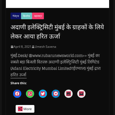
गैजेट्स
बिजनेस
महाराष्ट्र
अदाणी इलेक्ट्रिसिटी मुंबई के ग्राहकों के लिये
लेकर आया हरित ऊर्जा
April 8, 2021
Umesh Saxena
मुंबई.Desk/ @www.rubarunewsworld.com>> मुंबई का
सबसे बड़ा बिजली वितरक अदाणी इलेक्ट्रिसिटी मुंबई लिमिटेड
(Adani Electricity Mumbai Limitedएईएमएल) मुंबई द्वारा
हरित ऊर्जा
Share this:
C
C
C
C
C
C
l
l
l
l
l
l
i
i
i
i
i
i
c
c
c
c
c
c
k
k
k
k
k
k
More
t
t
t
t
t
t
o
o
o
o
o
o