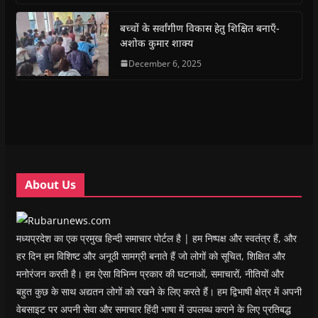
o
p
r
a
n
f
k
p
(
m
e
r
(
(
O
(
w
i
बच्चों के सर्वांगीण विकास हेतु शिक्षित बनाएँ-
O
O
p
O
w
e
अशोक कुमार शाक्य
p
p
e
p
i
n
e
e
n
e
n
d
n
n
s
December 6, 2025
n
d
(
s
s
i
s
o
O
i
i
n
i
w
p
n
n
n
n
)
e
n
n
e
n
n
e
e
w
e
s
w
w
w
w
i
w
w
i
w
n
i
i
n
i
n
n
n
d
n
e
d
d
o
d
w
o
o
w
o
w
w
w
)
w
i
About Us
)
)
)
n
d
o
w
)
मध्यप्रदेश का एक प्रमुख हिन्दी समाचार पोर्टल है | हम निष्पक्ष और स्वतंत्र हैं, और
हर दिन हम विशिष्ट और अनूठी सामग्री बनाते हैं जो लोगों को सूचित, शिक्षित और
मनोरंजन करती है। हम ऐसा विभिन्न प्रकार की घटनाओं, समाचारों, नीतियों और
बहुत कुछ के साथ अद्यतन लोगों को रखने के लिए करते हैं। हम द्विभाषी क्षेत्र में अपनी
वेबसाइट पर अपनी सेवा और समाचार हिंदी भाषा में उपलब्ध कराने के लिए प्रतिबद्ध