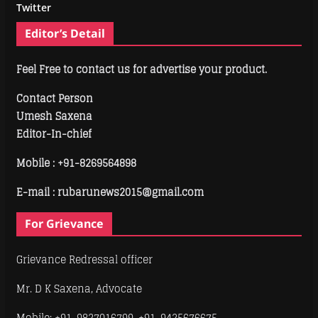
Twitter
Editor’s Detail
Feel Free to contact us for advertise your product.
Contact Person
Umesh Saxena
Editor-In-chief
Mobile :
+91-8269564898
E-mail : rubarunews2015@gmail.com
For Grievance
Grievance Redressal officer
Mr. D K Saxena, Advocate
Mobile: +91-9827016799, +91-9425676675