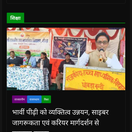
o
o
w
o
w
w
w
)
w
i
)
)
)
n
d
o
शिक्षा
w
)
ताजातरीन
राजस्थान
शिक्षा
भावीं पीढ़ी को व्यक्तित्व उन्नयन, साइबर
जागरूकता एवं करियर मार्गदर्शन से