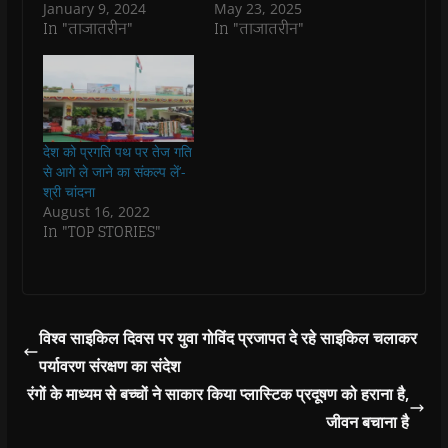
January 9, 2024
May 23, 2025
(
(
O
(
w
i
O
O
p
O
w
e
In "ताजातरीन"
In "ताजातरीन"
p
p
e
p
i
n
e
e
n
e
n
d
n
n
s
n
d
(
s
s
i
s
o
O
i
i
n
i
w
p
n
n
n
n
)
e
n
n
e
n
n
e
e
w
e
s
w
w
w
w
i
देश को प्रगति पथ पर तेज गति
w
w
i
w
n
i
i
n
i
n
से आगे ले जाने का संकल्प लें’-
n
n
d
n
e
श्री चांदना
d
d
o
d
w
o
o
w
o
w
August 16, 2022
w
w
)
w
i
In "TOP STORIES"
)
)
)
n
d
o
w
)
विश्व साइकिल दिवस पर युवा गोविंद प्रजापत दे रहे साइकिल चलाकर
पर्यावरण संरक्षण का संदेश
रंगों के माध्यम से बच्चों ने साकार किया प्लास्टिक प्रदूषण को हराना है,
जीवन बचाना है