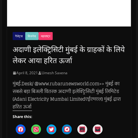
गैजेट्स
बिजनेस
महाराष्ट्र
अदाणी इलेक्ट्रिसिटी मुंबई के ग्राहकों के लिये
लेकर आया हरित ऊर्जा
April 8, 2021
Umesh Saxena
मुंबई.Desk/ @www.rubarunewsworld.com>> मुंबई का
सबसे बड़ा बिजली वितरक अदाणी इलेक्ट्रिसिटी मुंबई लिमिटेड
(Adani Electricity Mumbai Limitedएईएमएल) मुंबई द्वारा
हरित ऊर्जा
Share this:
C
C
C
C
C
C
l
l
l
l
l
l
i
i
i
i
i
i