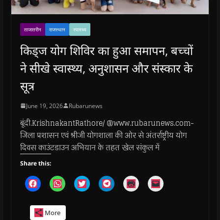
ताजातरीन
राजस्थान
स्वास्थ्य
किड्ज योग शिविर का हुआ समापन, बच्चों
ने सीखे स्वास्थ्य, अनुशासन और संस्कार के
सूत्र
June 19, 2026
Rubarunews
बूंदी.KrishnakantRathore/ @www.rubarunews.com-
जिला प्रशासन एवं श्रीजी योगशाला की ओर से अंतर्राष्ट्रीय योग
दिवस काउंटडाउन अभियान के तहत खेल संकुल में
Share this:
C
C
C
C
C
C
l
l
l
l
l
l
i
i
i
i
i
i
c
c
c
c
c
c
k
k
k
k
k
k
More
t
t
t
t
t
t