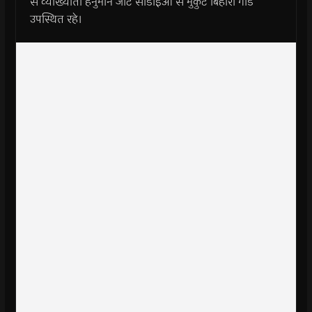
से व्याख्याता हनुमान जाट सीडीईओ से मुकुट बिहारी गौड
उपस्थित रहे।