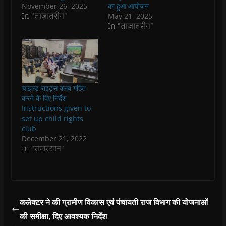
k
p
(
m
e
r
November 26, 2025
का हुआ आयोजन
(
(
O
(
w
i
O
O
p
O
w
e
In "ताजातरीन"
May 21, 2025
p
p
e
p
i
n
In "ताजातरीन"
e
e
n
e
n
d
n
n
s
n
d
(
s
s
i
s
o
O
i
i
n
i
w
p
n
n
n
n
)
e
n
n
e
n
n
e
e
w
e
s
w
w
w
w
i
w
w
i
w
n
i
i
n
i
n
चाइल्ड राइट्स क्लब गठित
n
n
d
n
e
करने के दिए निर्देश
d
d
o
d
w
o
o
w
o
w
Instructions given to
w
w
)
w
i
set up child rights
)
)
)
n
d
club
o
December 21, 2022
w
)
In "राजस्थान"
कलेक्टर ने की ग्रामीण विकास एवं पंचायती राज विभाग की योजनाओं
की समीक्षा, दिए आवश्यक निर्देश