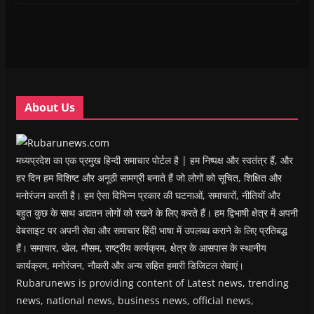
i
i
n
i
w
p
n
n
n
n
)
e
n
n
e
n
n
e
e
w
e
s
w
w
w
w
i
w
w
i
w
n
i
i
n
i
n
n
n
d
n
e
d
d
o
d
w
o
o
w
o
w
w
w
)
w
i
About Us
)
)
)
n
d
o
w
)
मध्यप्रदेश का एक प्रमुख हिन्दी समाचार पोर्टल है | हम निष्पक्ष और स्वतंत्र हैं, और
हर दिन हम विशिष्ट और अनूठी सामग्री बनाते हैं जो लोगों को सूचित, शिक्षित और
मनोरंजन करती है। हम ऐसा विभिन्न प्रकार की घटनाओं, समाचारों, नीतियों और
बहुत कुछ के साथ अद्यतन लोगों को रखने के लिए करते हैं। हम द्विभाषी क्षेत्र में अपनी
वेबसाइट पर अपनी सेवा और समाचार हिंदी भाषा में उपलब्ध कराने के लिए प्रतिबद्ध
हैं। समाचार, खेल, मौसम, राष्ट्रीय कार्यक्रम, क्षेत्र के आसपास के स्थानीय
कार्यक्रम, मनोरंजन, नौकरी और अन्य सहित हमारी डिजिटल सेवाएं।
Rubarunews is providing content of Latest news, trending
news, national news, business news, official news,