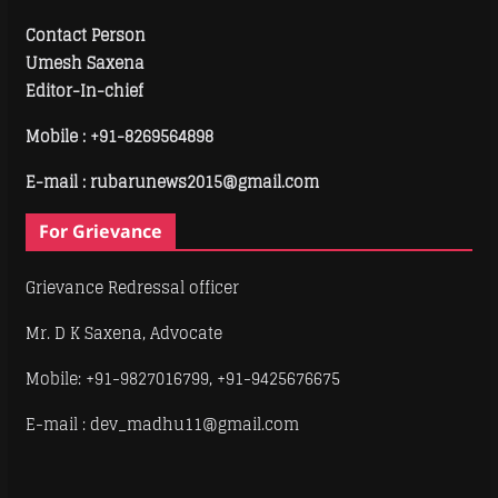
Contact Person
Umesh Saxena
Editor-In-chief
Mobile :
+91-8269564898
E-mail : rubarunews2015@gmail.com
For Grievance
Grievance Redressal officer
Mr. D K Saxena, Advocate
Mobile: +91-9827016799, +91-9425676675
E-mail : dev_madhu11@gmail.com