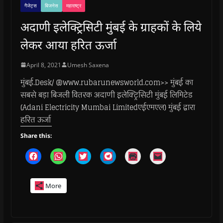
गैजेट्स
बिजनेस
महाराष्ट्र
अदाणी इलेक्ट्रिसिटी मुंबई के ग्राहकों के लिये
लेकर आया हरित ऊर्जा
April 8, 2021
Umesh Saxena
मुंबई.Desk/ @www.rubarunewsworld.com>> मुंबई का
सबसे बड़ा बिजली वितरक अदाणी इलेक्ट्रिसिटी मुंबई लिमिटेड
(Adani Electricity Mumbai Limitedएईएमएल) मुंबई द्वारा
हरित ऊर्जा
Share this:
C
C
C
C
C
C
l
l
l
l
l
l
i
i
i
i
i
i
c
c
c
c
c
c
k
k
k
k
k
k
More
t
t
t
t
t
t
o
o
o
o
o
o
s
s
s
s
p
e
h
h
h
h
r
m
a
a
a
a
i
a
r
r
r
r
n
i