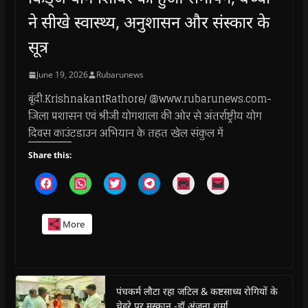
ने सीखे स्वास्थ्य, अनुशासन और संस्कार के
सूत्र
June 19, 2026
Rubarunews
बूंदी.KrishnakantRathore/ @www.rubarunews.com-
जिला प्रशासन एवं श्रीजी योगशाला की ओर से अंतर्राष्ट्रीय योग
दिवस काउंटडाउन अभियान के तहत खेल संकुल में
Share this:
C
C
C
C
C
C
l
l
l
l
l
l
i
i
i
i
i
i
c
c
c
c
c
c
k
k
k
k
k
k
More
t
t
t
t
t
t
o
o
o
o
o
o
s
s
s
s
p
e
h
h
h
h
r
m
a
a
a
a
i
a
r
r
r
r
n
i
e
e
e
e
t
l
o
o
o
o
(
a
पंचकर्म लौटा रहा जटिल & कष्टसाध्य रोगियों के
n
n
n
n
O
l
चेहरे पर मुस्कान -डॉ अंजना शर्मा
F
W
T
T
p
i