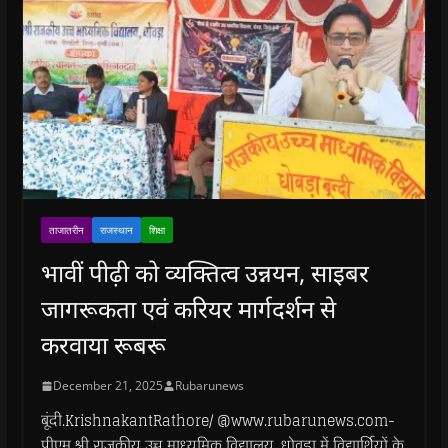
ताजातरीन
राजस्थान
शिक्षा
भावीं पीढ़ी को व्यक्तित्व उन्नयन, साइबर
जागरूकता एवं करियर मार्गदर्शन से
करवाया रूबरू
December 21, 2025
Rubarunews
बूंदी.KrishnakantRathore/ @www.rubarunews.com-
पीएम श्री राजकीय उच्च माध्यमिक विद्यालय, धोवड़ा में विद्यार्थियों के