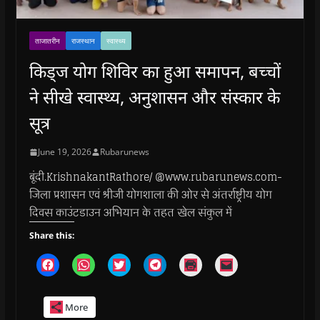
ताजातरीन
राजस्थान
स्वास्थ्य
किड्ज योग शिविर का हुआ समापन, बच्चों
ने सीखे स्वास्थ्य, अनुशासन और संस्कार के
सूत्र
June 19, 2026
Rubarunews
बूंदी.KrishnakantRathore/ @www.rubarunews.com-
जिला प्रशासन एवं श्रीजी योगशाला की ओर से अंतर्राष्ट्रीय योग
दिवस काउंटडाउन अभियान के तहत खेल संकुल में
Share this:
C
C
C
C
C
C
l
l
l
l
l
l
i
i
i
i
i
i
c
c
c
c
c
c
k
k
k
k
k
k
More
t
t
t
t
t
t
o
o
o
o
o
o