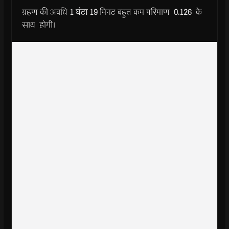
ग्रहण की अवधि
1
घंटा
19
मिनट बहुत कम परिमाण
0.126
के
साथ होगी।