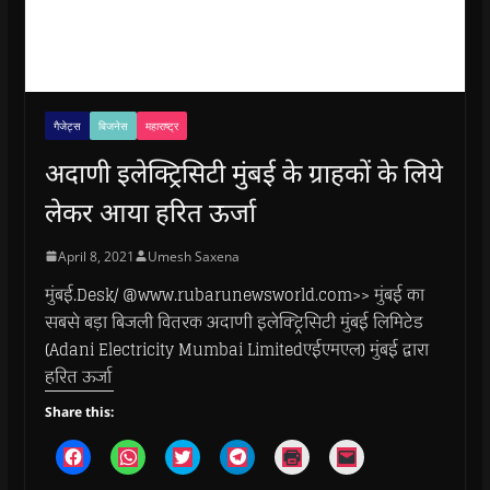
गैजेट्स
बिजनेस
महाराष्ट्र
अदाणी इलेक्ट्रिसिटी मुंबई के ग्राहकों के लिये
लेकर आया हरित ऊर्जा
April 8, 2021
Umesh Saxena
मुंबई.Desk/ @www.rubarunewsworld.com>> मुंबई का
सबसे बड़ा बिजली वितरक अदाणी इलेक्ट्रिसिटी मुंबई लिमिटेड
(Adani Electricity Mumbai Limitedएईएमएल) मुंबई द्वारा
हरित ऊर्जा
Share this:
C
C
C
C
C
C
l
l
l
l
l
l
i
i
i
i
i
i