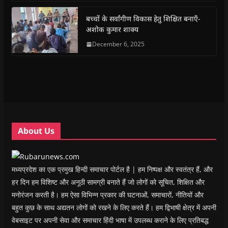
o
p
r
a
n
f
k
p
(
m
e
r
(
(
O
(
w
i
बच्चों के सर्वांगीण विकास हेतु शिक्षित बनाएँ-
O
O
p
O
w
e
अशोक कुमार शाक्य
p
p
e
p
i
n
e
e
n
e
n
d
n
n
s
December 6, 2025
n
d
(
s
s
i
s
o
O
i
i
n
i
w
p
n
n
n
n
)
e
n
n
e
n
n
e
e
w
e
s
w
w
w
w
i
w
w
i
w
n
i
i
n
i
n
n
n
d
n
e
d
d
o
d
w
o
o
w
o
w
w
w
)
w
i
About Us
)
)
)
n
d
o
w
)
मध्यप्रदेश का एक प्रमुख हिन्दी समाचार पोर्टल है | हम निष्पक्ष और स्वतंत्र हैं, और
हर दिन हम विशिष्ट और अनूठी सामग्री बनाते हैं जो लोगों को सूचित, शिक्षित और
मनोरंजन करती है। हम ऐसा विभिन्न प्रकार की घटनाओं, समाचारों, नीतियों और
बहुत कुछ के साथ अद्यतन लोगों को रखने के लिए करते हैं। हम द्विभाषी क्षेत्र में अपनी
वेबसाइट पर अपनी सेवा और समाचार हिंदी भाषा में उपलब्ध कराने के लिए प्रतिबद्ध