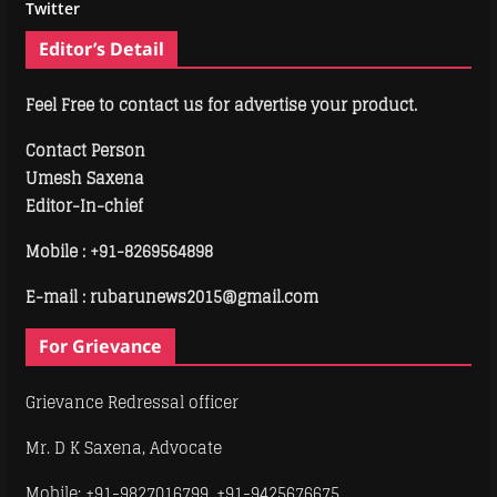
Twitter
Editor’s Detail
Feel Free to contact us for advertise your product.
Contact Person
Umesh Saxena
Editor-In-chief
Mobile :
+91-8269564898
E-mail : rubarunews2015@gmail.com
For Grievance
Grievance Redressal officer
Mr. D K Saxena, Advocate
Mobile: +91-9827016799, +91-9425676675