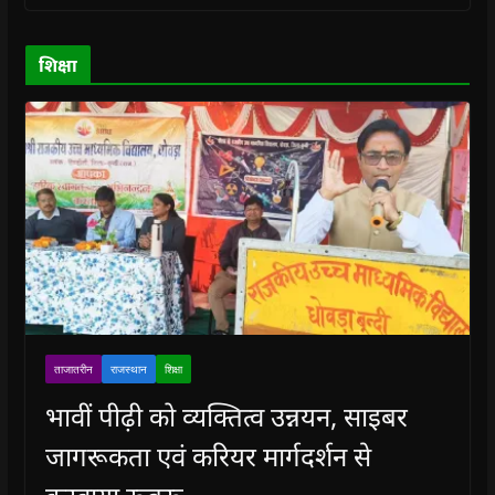
w
w
)
w
i
)
)
)
n
d
o
शिक्षा
w
)
ताजातरीन
राजस्थान
शिक्षा
भावीं पीढ़ी को व्यक्तित्व उन्नयन, साइबर
जागरूकता एवं करियर मार्गदर्शन से