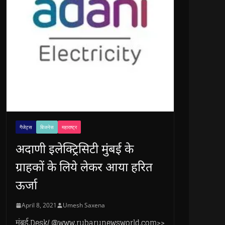
गैजेट्स
बिजनेस
महाराष्ट्र
अदाणी इलेक्ट्रिसिटी मुंबई के
ग्राहकों के लिये लेकर आया हरित
ऊर्जा
April 8, 2021
Umesh Saxena
मुंबई.Desk/ @www.rubarunewsworld.com>>