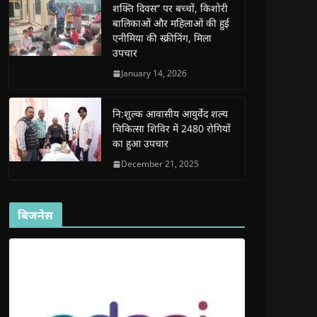
शक्ति दिवस” पर बच्चों, किशोरी
w
w
w
w
i
w
w
i
w
n
बालिकाओं और महिलाओं की हुई
i
i
n
i
n
n
n
d
n
e
एनीमिया की स्क्रीनिंग, मिला
d
d
o
d
w
उपचार
o
o
w
o
w
w
w
)
w
i
)
)
)
n
January 14, 2026
d
o
w
)
नि:शुल्क आवासीय आयुर्वेद शल्य
चिकित्सा शिविर में 2480 रोगियों
का हुआ उपचार
December 21, 2025
बिजनेस