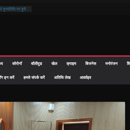
्रशासन की तत्परता:
प्रमाण-पत्र
थ पुण्यतिथि पर हुये
 पाठ में भक्ति रस में
ाज को केवल वोट बैंक
नहीं दी – सैफी
 जितेन्द्र को मौके
मांतरण
थ्य
कोरोनॉ
बॉलीवुड
खेल
क्राइम
बिजनेस
मनोरंजन
शि
पर हुआ 26 यूनिट
ॉग इन करें
हमसे संपर्क करें
अतिथि लेख
आर्काइव