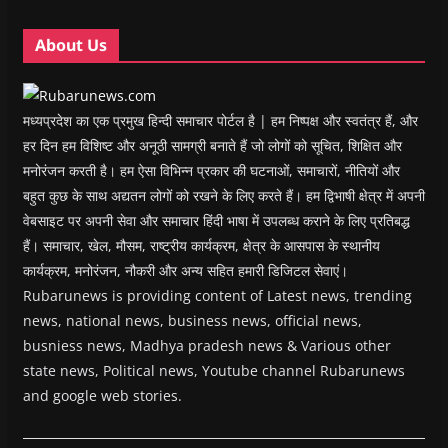
d
d
o
d
w
o
o
w
o
w
w
w
)
w
i
About Us
)
)
)
n
d
o
w
)
मध्यप्रदेश का एक प्रमुख हिन्दी समाचार पोर्टल है | हम निष्पक्ष और स्वतंत्र हैं, और
हर दिन हम विशिष्ट और अनूठी सामग्री बनाते हैं जो लोगों को सूचित, शिक्षित और
मनोरंजन करती है। हम ऐसा विभिन्न प्रकार की घटनाओं, समाचारों, नीतियों और
बहुत कुछ के साथ अद्यतन लोगों को रखने के लिए करते हैं। हम द्विभाषी क्षेत्र में अपनी
वेबसाइट पर अपनी सेवा और समाचार हिंदी भाषा में उपलब्ध कराने के लिए प्रतिबद्ध
हैं। समाचार, खेल, मौसम, राष्ट्रीय कार्यक्रम, क्षेत्र के आसपास के स्थानीय
कार्यक्रम, मनोरंजन, नौकरी और अन्य सहित हमारी डिजिटल सेवाएं।
Rubarunews is providing content of Latest news, trending
news, national news, business news, official news,
busniess news, Madhya pradesh news & Various other
state news, Political news, Youtube channel Rubarunews
and google web stories.