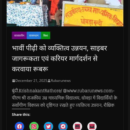
ताजातरीन
राजस्थान
शिक्षा
भावीं पीढ़ी को व्यक्तित्व उन्नयन, साइबर
जागरूकता एवं करियर मार्गदर्शन से
करवाया रूबरू
December 21, 2025
Rubarunews
बूंदी.KrishnakantRathore/ @www.rubarunews.com-
पीएम श्री राजकीय उच्च माध्यमिक विद्यालय, धोवड़ा में विद्यार्थियों के
सर्वांगीण विकास को दृष्टिगत रखते हुए व्यक्तित्व उन्नयन, शैक्षिक
Share this:
C
C
C
C
C
C
l
l
l
l
l
l