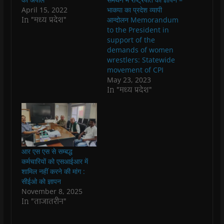
k
p
(
m
e
r
April 15, 2022
भाकपा का प्रदेश व्यापी
(
(
O
(
w
i
O
O
p
O
w
e
In "मध्य प्रदेश"
आन्दोलन Memorandum
p
p
e
p
i
n
to the President in
e
e
n
e
n
d
n
n
s
n
d
(
support of the
s
s
i
s
o
O
demands of women
i
i
n
i
w
p
n
n
n
n
)
e
wrestlers: Statewide
n
n
e
n
n
movement of CPI
e
e
w
e
s
w
w
w
w
i
May 23, 2023
w
w
i
w
n
In "मध्य प्रदेश"
i
i
n
i
n
n
n
d
n
e
d
d
o
d
w
o
o
w
o
w
w
w
)
w
i
)
)
)
n
d
o
w
)
आर एस एस से सम्बद्ध
कर्मचारियों को एसआईआर में
शामिल नहीं करने की मांग :
सीईओ को ज्ञापन
November 8, 2025
In "ताजातरीन"