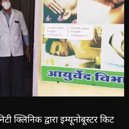
निटी क्लिनिक द्वारा इम्यूनोबूस्टर किट