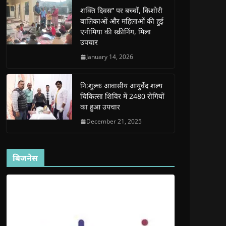
e
e
w
e
s
शक्ति दिवस” पर बच्चों, किशोरी
w
w
w
w
i
w
w
i
w
n
बालिकाओं और महिलाओं की हुई
i
i
n
i
n
n
n
d
n
e
एनीमिया की स्क्रीनिंग, मिला
d
d
o
d
w
उपचार
o
o
w
o
w
w
w
)
w
i
)
)
)
n
January 14, 2026
d
o
w
)
नि:शुल्क आवासीय आयुर्वेद शल्य
चिकित्सा शिविर में 2480 रोगियों
का हुआ उपचार
December 21, 2025
बिजनेस