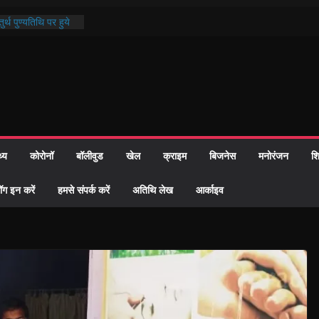
र्थ पुण्यतिथि पर हुये
्ड पाठ में भक्ति रस में
माज को केवल वोट बैंक
ी नहीं दी – सैफी
हे जितेन्द्र को मौके
नामांतरण
 पर हुआ 26 यूनिट
थ्य
कोरोनॉ
बॉलीवुड
खेल
क्राइम
बिजनेस
मनोरंजन
शि
प्रशासन की तत्परता:
ह प्रमाण-पत्र
ॉग इन करें
हमसे संपर्क करें
अतिथि लेख
आर्काइव