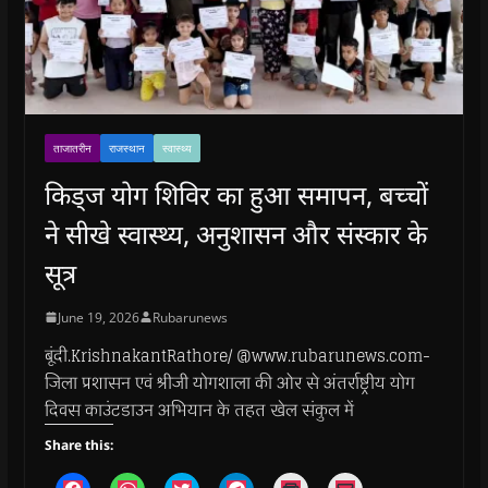
ताजातरीन
राजस्थान
स्वास्थ्य
किड्ज योग शिविर का हुआ समापन, बच्चों
ने सीखे स्वास्थ्य, अनुशासन और संस्कार के
सूत्र
June 19, 2026
Rubarunews
बूंदी.KrishnakantRathore/ @www.rubarunews.com-
जिला प्रशासन एवं श्रीजी योगशाला की ओर से अंतर्राष्ट्रीय योग
दिवस काउंटडाउन अभियान के तहत खेल संकुल में
Share this:
C
C
C
C
C
C