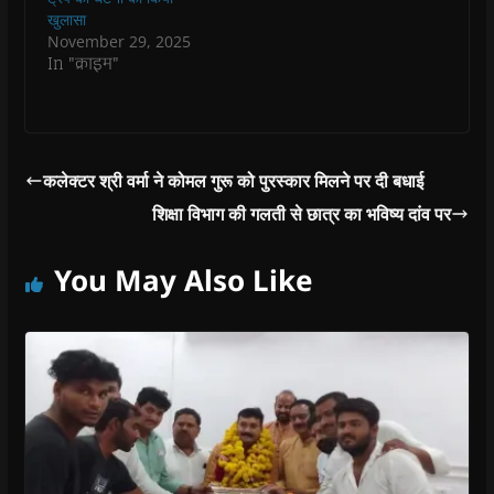
w
w
)
w
i
खुलासा
)
)
)
n
d
November 29, 2025
o
In "क्राइम"
w
)
कलेक्टर श्री वर्मा ने कोमल गुरू को पुरस्कार मिलने पर दी बधाई
शिक्षा विभाग की गलती से छात्र का भविष्य दांव पर
You May Also Like