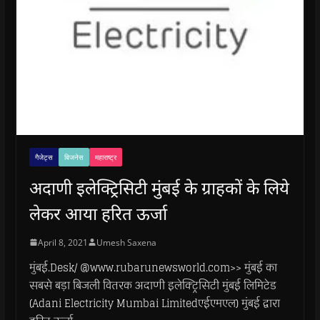
गैजेट्स
बिजनेस
महाराष्ट्र
अदाणी इलेक्ट्रिसिटी मुंबई के ग्राहकों के लिये
लेकर आया हरित ऊर्जा
April 8, 2021
Umesh Saxena
मुंबई.Desk/ @www.rubarunewsworld.com>> मुंबई का
सबसे बड़ा बिजली वितरक अदाणी इलेक्ट्रिसिटी मुंबई लिमिटेड
(Adani Electricity Mumbai Limitedएईएमएल) मुंबई द्वारा