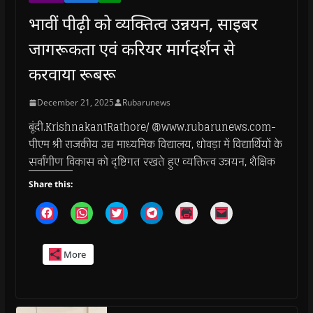
भावीं पीढ़ी को व्यक्तित्व उन्नयन, साइबर
जागरूकता एवं करियर मार्गदर्शन से
करवाया रूबरू
December 21, 2025
Rubarunews
बूंदी.KrishnakantRathore/ @www.rubarunews.com-
पीएम श्री राजकीय उच्च माध्यमिक विद्यालय, धोवड़ा में विद्यार्थियों के
सर्वांगीण विकास को दृष्टिगत रखते हुए व्यक्तित्व उन्नयन, शैक्षिक
Share this:
C
C
C
C
C
C
l
l
l
l
l
l
i
i
i
i
i
i
c
c
c
c
c
c
k
k
k
k
k
k
More
t
t
t
t
t
t
o
o
o
o
o
o
s
s
s
s
p
e
h
h
h
h
r
m
a
a
a
a
i
a
r
r
r
r
n
i
e
e
e
e
t
l