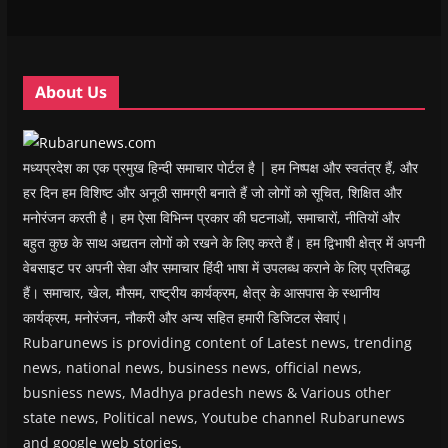
w
w
w
w
i
w
w
i
w
n
i
i
n
i
n
n
n
d
n
e
d
d
o
d
w
o
o
w
o
w
w
w
)
w
i
About Us
)
)
)
n
d
o
w
)
मध्यप्रदेश का एक प्रमुख हिन्दी समाचार पोर्टल है | हम निष्पक्ष और स्वतंत्र हैं, और
हर दिन हम विशिष्ट और अनूठी सामग्री बनाते हैं जो लोगों को सूचित, शिक्षित और
मनोरंजन करती है। हम ऐसा विभिन्न प्रकार की घटनाओं, समाचारों, नीतियों और
बहुत कुछ के साथ अद्यतन लोगों को रखने के लिए करते हैं। हम द्विभाषी क्षेत्र में अपनी
वेबसाइट पर अपनी सेवा और समाचार हिंदी भाषा में उपलब्ध कराने के लिए प्रतिबद्ध
हैं। समाचार, खेल, मौसम, राष्ट्रीय कार्यक्रम, क्षेत्र के आसपास के स्थानीय
कार्यक्रम, मनोरंजन, नौकरी और अन्य सहित हमारी डिजिटल सेवाएं।
Rubarunews is providing content of Latest news, trending
news, national news, business news, official news,
busniess news, Madhya pradesh news & Various other
state news, Political news, Youtube channel Rubarunews
and google web stories.