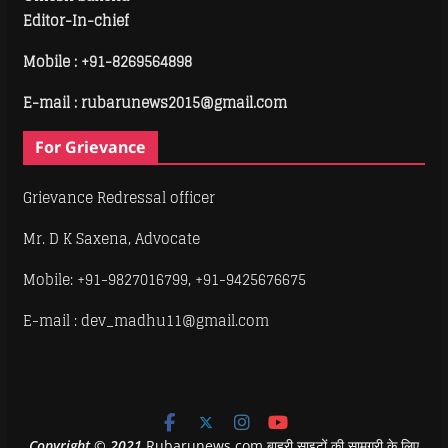
Editor-In-chief
Mobile :
+91-8269564898
E-mail : rubarunews2015@gmail.com
For Grievance
Grievance Redressal officer
Mr. D K Saxena, Advocate
Mobile: +91-9827016799, +91-9425676675
E-mail : dev_madhu11@gmail.com
Copyright
©
2021
Rubarunews.com बाहरी साइटों की सामग्री के लिए