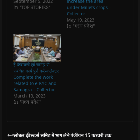
September 5, 2022
increase the area
p
p
e
p
i
n
In "TOP STORIES"
under Millets crops –
e
e
n
e
n
d
n
n
s
n
d
(
Collector
s
s
i
s
o
O
May 19, 2023
i
i
n
i
w
p
n
n
n
n
)
e
In "मध्य प्रदेश"
n
n
e
n
n
e
e
w
e
s
w
w
w
w
i
w
w
i
w
n
i
i
n
i
n
n
n
d
n
e
d
d
o
d
w
o
o
w
o
w
w
w
)
w
i
ई-केवायसी एवं समग्र से
)
)
)
n
d
संबंधित कार्य पूर्ण करें-कलेक्टर
o
Complete the work
w
)
related to e-KYC and
Samagra – Collector
March 13, 2023
In "मध्य प्रदेश"
ग्लोबल इंवेस्टर्स समिट में भाग लेने पंजीयन 15 फरवरी तक