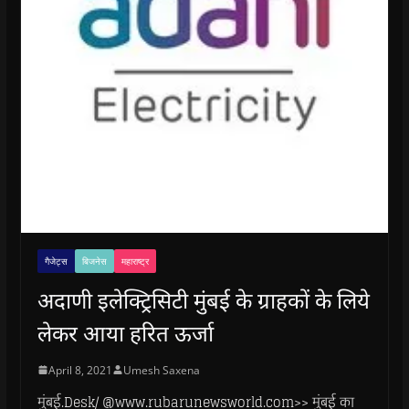
गैजेट्स
बिजनेस
महाराष्ट्र
अदाणी इलेक्ट्रिसिटी मुंबई के ग्राहकों के लिये
लेकर आया हरित ऊर्जा
April 8, 2021
Umesh Saxena
मुंबई.Desk/ @www.rubarunewsworld.com>> मुंबई का