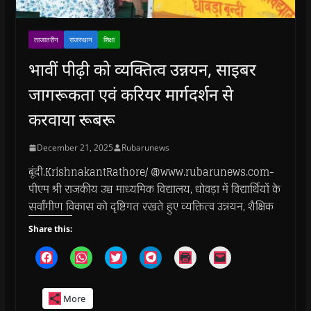
ताजातरीन
राजस्थान
शिक्षा
भावीं पीढ़ी को व्यक्तित्व उन्नयन, साइबर
जागरूकता एवं करियर मार्गदर्शन से
करवाया रूबरू
December 21, 2025
Rubarunews
बूंदी.KrishnakantRathore/ @www.rubarunews.com-
पीएम श्री राजकीय उच्च माध्यमिक विद्यालय, धोवड़ा में विद्यार्थियों के
सर्वांगीण विकास को दृष्टिगत रखते हुए व्यक्तित्व उन्नयन, शैक्षिक
Share this:
C
C
C
C
C
C
l
l
l
l
l
l
i
i
i
i
i
i
c
c
c
c
c
c
k
k
k
k
k
k
More
t
t
t
t
t
t
o
o
o
o
o
o