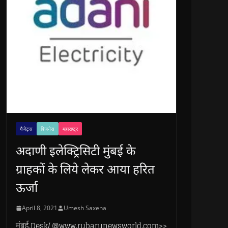
गैजेट्स
बिजनेस
महाराष्ट्र
अदाणी इलेक्ट्रिसिटी मुंबई के
ग्राहकों के लिये लेकर आया हरित
ऊर्जा
April 8, 2021
Umesh Saxena
मुंबई.Desk/ @www.rubarunewsworld.com>>