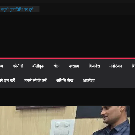
खी प्रशासन की तत्परता:
िवाह प्रमाण-पत्र
तुर्थ पुण्यतिथि पर हुये
काण्ड पाठ में भक्ति रस में
र समाज को केवल वोट बैंक
ारी नहीं दी – सैफी
क रहे जितेन्द्र को मौके
आ नामांतरण
थ्य
कोरोनॉ
बॉलीवुड
खेल
क्राइम
बिजनेस
मनोरंजन
शि
दिन पर हुआ 26 यूनिट
ॉग इन करें
हमसे संपर्क करें
अतिथि लेख
आर्काइव