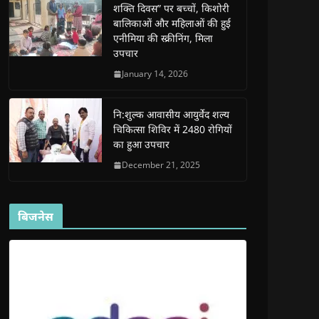
शक्ति दिवस” पर बच्चों, किशोरी
w
w
w
w
i
w
w
i
w
n
बालिकाओं और महिलाओं की हुई
i
i
n
i
n
n
n
d
n
e
एनीमिया की स्क्रीनिंग, मिला
d
d
o
d
w
उपचार
o
o
w
o
w
w
w
)
w
i
)
)
)
n
January 14, 2026
d
o
w
)
नि:शुल्क आवासीय आयुर्वेद शल्य
चिकित्सा शिविर में 2480 रोगियों
का हुआ उपचार
December 21, 2025
बिजनेस