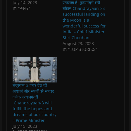
July 14, 2023
सफलता है- मुख्यमंत्री श्री
(
(
O
(
w
i
O
O
p
O
w
e
In "खबर"
चौहान Chandrayaan-3’s
p
p
e
p
i
n
successful landing on
e
e
n
e
n
d
n
n
s
n
d
(
the Moon is a
s
s
i
s
o
O
wonderful success for
i
i
n
i
w
p
n
n
n
n
)
e
India – Chief Minister
n
n
e
n
n
Shri Chouhan
e
e
w
e
s
w
w
w
w
i
August 23, 2023
w
w
i
w
n
In "TOP STORIES"
i
i
n
i
n
n
n
d
n
e
d
d
o
d
w
o
o
w
o
w
w
w
)
w
i
)
)
)
n
d
o
w
)
चंद्रयान-3 हमारे देश की
आशाओं और सपनों को साकार
करेगा-प्रधानमंत्री
Chandrayaan-3 will
fulfill the hopes and
dreams of our country
– Prime Minister
July 15, 2023