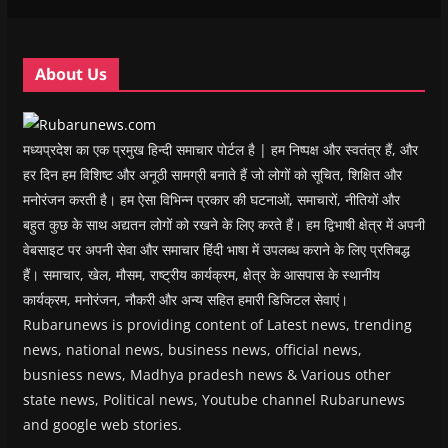
i
i
n
i
n
n
n
d
n
e
d
d
o
d
w
o
o
w
o
w
w
w
)
w
i
About Us
)
)
)
n
d
o
w
)
मध्यप्रदेश का एक प्रमुख हिन्दी समाचार पोर्टल है | हम निष्पक्ष और स्वतंत्र हैं, और
हर दिन हम विशिष्ट और अनूठी सामग्री बनाते हैं जो लोगों को सूचित, शिक्षित और
मनोरंजन करती है। हम ऐसा विभिन्न प्रकार की घटनाओं, समाचारों, नीतियों और
बहुत कुछ के साथ अद्यतन लोगों को रखने के लिए करते हैं। हम द्विभाषी क्षेत्र में अपनी
वेबसाइट पर अपनी सेवा और समाचार हिंदी भाषा में उपलब्ध कराने के लिए प्रतिबद्ध
हैं। समाचार, खेल, मौसम, राष्ट्रीय कार्यक्रम, क्षेत्र के आसपास के स्थानीय
कार्यक्रम, मनोरंजन, नौकरी और अन्य सहित हमारी डिजिटल सेवाएं।
Rubarunews is providing content of Latest news, trending
news, national news, business news, official news,
busniess news, Madhya pradesh news & Various other
state news, Political news, Youtube channel Rubarunews
and google web stories.