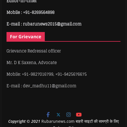
Editor-In-chief
Mobile :
+91-8269564898
E-mail : rubarunews2015@gmail.com
For Grievance
Grievance Redressal officer
Mr. D K Saxena, Advocate
Mobile: +91-9827016799, +91-9425676675
E-mail : dev_madhu11@gmail.com
Copyright
©
2021
Rubarunews.com बाहरी साइटों की सामग्री के लिए