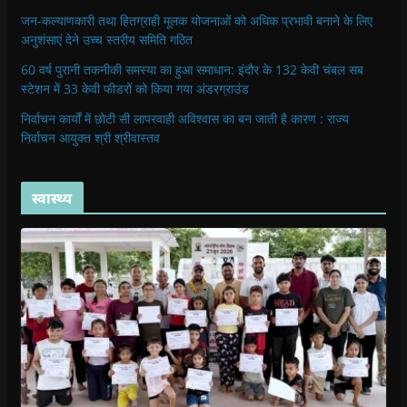
n
n
n
n
)
e
जन-कल्याणकारी तथा हितग्राही मूलक योजनाओं को अधिक प्रभावी बनाने के लिए
n
n
e
n
n
e
e
w
e
s
अनुशंसाएं देने उच्च स्तरीय समिति गठित
w
w
w
w
i
w
w
i
w
n
i
i
n
i
n
60 वर्ष पुरानी तकनीकी समस्या का हुआ समाधान: इंदौर के 132 केवी चंबल सब
n
n
d
n
e
स्टेशन में 33 केवी फीडरों को किया गया अंडरग्राउंड
d
d
o
d
w
o
o
w
o
w
w
w
)
w
i
निर्वाचन कार्यों में छोटी सी लापरवाही अविश्वास का बन जाती है कारण : राज्य
)
)
)
n
निर्वाचन आयुक्त श्री श्रीवास्तव
d
o
w
)
स्वास्थ्य