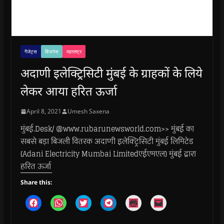
गैजेट्स
बिजनेस
महाराष्ट्र
अदाणी इलेक्ट्रिसिटी मुंबई के ग्राहकों के लिये
लेकर आया हरित ऊर्जा
April 8, 2021
Umesh Saxena
मुंबई.Desk/ @www.rubarunewsworld.com>> मुंबई का
सबसे बड़ा बिजली वितरक अदाणी इलेक्ट्रिसिटी मुंबई लिमिटेड
(Adani Electricity Mumbai Limitedएईएमएल) मुंबई द्वारा
हरित ऊर्जा
Share this:
C
C
C
C
C
C
l
l
l
l
l
l
i
i
i
i
i
i
c
c
c
c
c
c