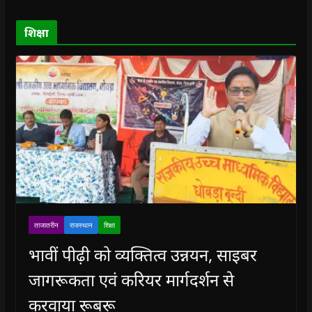
w
w
)
w
i
)
)
)
n
d
o
शिक्षा
w
)
ताजातरीन
राजस्थान
शिक्षा
भावीं पीढ़ी को व्यक्तित्व उन्नयन, साइबर
जागरूकता एवं करियर मार्गदर्शन से
करवाया रूबरू