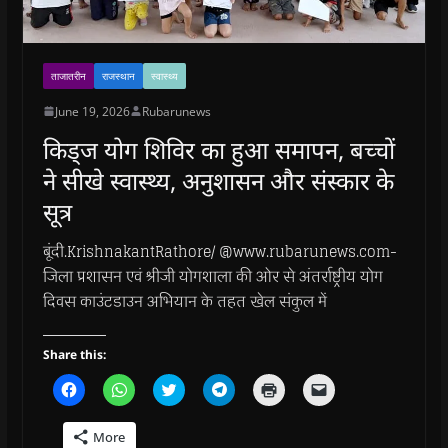
ताजातरीन
राजस्थान
स्वास्थ्य
June 19, 2026
Rubarunews
किड्ज योग शिविर का हुआ समापन, बच्चों
ने सीखे स्वास्थ्य, अनुशासन और संस्कार के
सूत्र
बूंदी.KrishnakantRathore/ @www.rubarunews.com-
जिला प्रशासन एवं श्रीजी योगशाला की ओर से अंतर्राष्ट्रीय योग
दिवस काउंटडाउन अभियान के तहत खेल संकुल में
Share this:
C
C
C
C
C
C
l
l
l
l
l
l
i
i
i
i
i
i
c
c
c
c
c
c
More
k
k
k
k
k
k