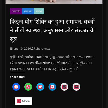
ताजातरीन
राजस्थान
स्वास्थ्य
किड्ज योग शिविर का हुआ समापन, बच्चों
ने सीखे स्वास्थ्य, अनुशासन और संस्कार के
सूत्र
June 19, 2026
Rubarunews
बूंदी.KrishnakantRathore/ @www.rubarunews.com-
जिला प्रशासन एवं श्रीजी योगशाला की ओर से अंतर्राष्ट्रीय योग
दिवस काउंटडाउन अभियान के तहत खेल संकुल में
Share this:
C
C
C
C
C
C
l
l
l
l
l
l
i
i
i
i
i
i
c
c
c
c
c
c
k
k
k
k
k
k
More
t
t
t
t
t
t
o
o
o
o
o
o
s
s
s
s
p
e