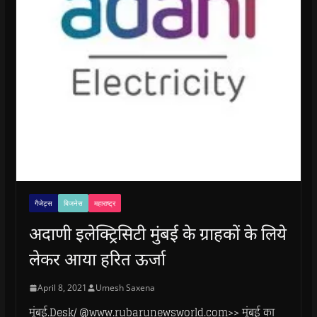
गैजेट्स
बिजनेस
महाराष्ट्र
अदाणी इलेक्ट्रिसिटी मुंबई के ग्राहकों के लिये
लेकर आया हरित ऊर्जा
April 8, 2021
Umesh Saxena
मुंबई.Desk/ @www.rubarunewsworld.com>> मुंबई का