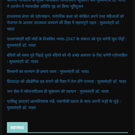
n
n
e
n
n
ने उज्जैन में न्यायाधीश अतिथि गृह का किया भूमिपूजन
e
e
w
e
s
w
w
w
w
i
w
w
i
w
n
हाथकरघा क्षेत्र को प्रोत्साहन, पारंपरिक कला को संरक्षित करने तथा महिलाओं को
i
i
n
i
n
रोजगार के अवसर उपलब्धर करवाने की दिशा में महत्वपूर्ण पहल : मुख्यमंत्री डॉ.
n
n
d
n
e
d
d
o
d
w
यादव
o
o
w
o
w
w
w
)
w
i
प्रधानमंत्री श्री मोदी के विकसित भारत-2047 के संकल्प को पूरा करेगी युवा पीढ़ी :
)
)
)
n
d
मुख्यमंत्री डॉ. यादव
o
w
)
बंदियों की समय पूर्व रिहाई दूसरे बंदियों को भी अच्छे आचरण के लिए करेगी प्रोत्साहित
: मुख्यमंत्री डॉ. यादव
किसानों का कल्याण ही हमारा लक्ष्य : मुख्यमंत्री डॉ. यादव
छिंदवाड़ा को औद्योगिक हब बनाने की दिशा में तेज होंगे प्रयास : मुख्यमंत्री डॉ. यादव
जन सेवा में संवेदनशीलता ही सुशासन की पहचान : मुख्यमंत्री डॉ. यादव
प्रशिक्षु छात्राएं आत्मविश्वास रखें, तकनीकी दक्षता के साथ अपनी जड़ों से जुड़े :
मुख्यमंत्री डॉ. यादव
स्वास्थ्य