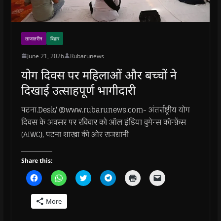
ताजातरीन
बिहार
June 21, 2026
Rubarunews
योग दिवस पर महिलाओं और बच्चों ने
दिखाई उत्साहपूर्ण भागीदारी
पटना.Desk/ @www.rubarunews.com- अंतर्राष्ट्रीय योग
दिवस के अवसर पर रविवार को ऑल इंडिया वुमेन्स कॉन्फ्रेंस
(AIWC), पटना शाखा की ओर राजधानी
Share this:
C
C
C
C
C
C
l
l
l
l
l
l
i
i
i
i
i
i
c
c
c
c
c
c
More
k
k
k
k
k
k
t
t
t
t
t
t
o
o
o
o
o
o