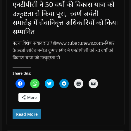
o
o
w
o
w
एनटीपीसी ने 50 वर्षों की विकास यात्रा को
w
w
)
w
i
)
)
)
n
उत्कृष्टता से किया पूरा, स्वर्ण जयंती
d
o
w
समारोह में सेवानिवृत्त अधिकारियों को किया
)
सम्मानित
पटना.विशेष संवाददाता/ @www.rubarunews.com-बिहार
के ऊर्जा सचिव मनोज कुमार सिंह ने एनटीपीसी की 50 वर्षों की
विकास यात्रा को उत्कृष्टता से
Share this:
C
C
C
C
C
C
l
l
l
l
l
l
i
i
i
i
i
i
c
c
c
c
c
c
More
k
k
k
k
k
k
t
t
t
t
t
t
o
o
o
o
o
o
s
s
s
s
p
e
h
h
h
h
r
m
Read More
a
a
a
a
i
a
r
r
r
r
n
i
e
e
e
e
t
l
o
o
o
o
(
a