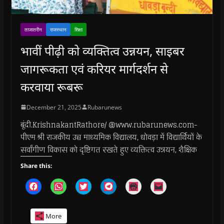
ताजातरीन
राजस्थान
शिक्षा
भावीं पीढ़ी को व्यक्तित्व उन्नयन, साइबर
जागरूकता एवं करियर मार्गदर्शन से
करवाया रूबरू
December 21, 2025
Rubarunews
बूंदी.KrishnakantRathore/ @www.rubarunews.com-
पीएम श्री राजकीय उच्च माध्यमिक विद्यालय, धोवड़ा में विद्यार्थियों के
सर्वांगीण विकास को दृष्टिगत रखते हुए व्यक्तित्व उन्नयन, शैक्षिक
Share this:
C
C
C
C
C
C
l
l
l
l
l
l
i
i
i
i
i
i
c
c
c
c
c
c
k
k
k
k
k
k
More
t
t
t
t
t
t
o
o
o
o
o
o