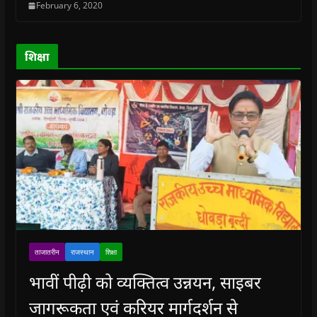
February 6, 2020
d
d
o
d
w
o
o
w
o
w
w
w
)
w
i
)
)
)
n
d
o
शिक्षा
w
)
ताजातरीन
राजस्थान
शिक्षा
भावीं पीढ़ी को व्यक्तित्व उन्नयन, साइबर
जागरूकता एवं करियर मार्गदर्शन से