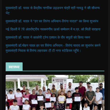
o
p
r
a
n
f
k
p
(
m
e
r
(
(
O
(
w
i
मुख्यमंत्री डॉ. यादव से केंद्रीय नागरिक उड्डयन मंत्री श्री नायडू ने की सौजन्य
O
O
p
O
w
e
भेंट
p
p
e
p
i
n
e
e
n
e
n
d
n
n
s
n
d
(
मुख्यमंत्री डॉ. यादव ने "हर घर तिरंगा अभियान-तिरंगा यात्रा" का किया शुभारंभ
s
s
i
s
o
O
i
i
n
i
w
p
नई दिल्ली में 7वें अंतर्राष्ट्रीय नवकरणीय ऊर्जा सम्मेलन में म.प्र. को मिली सराहना
n
n
n
n
)
e
n
n
e
n
n
e
e
w
e
s
मुख्यमंत्री डॉ. यादव ने काकोरी ट्रेन एक्शन के वीर सपूतों को किया नमन
w
w
w
w
i
w
w
i
w
n
i
i
n
i
n
मुख्यमंत्री डॉ.मोहन यादव हर घर तिरंगा अभियान - तिरंगा यात्रा का शुभारंभ करने
n
n
d
n
e
मुख्यमंत्री निवास से तिरंगा लहराकर टी टी नगर स्टेडियम पहुँचे।
d
d
o
d
w
o
o
w
o
w
w
w
)
w
i
)
)
)
n
d
स्वास्थ्य
o
w
)