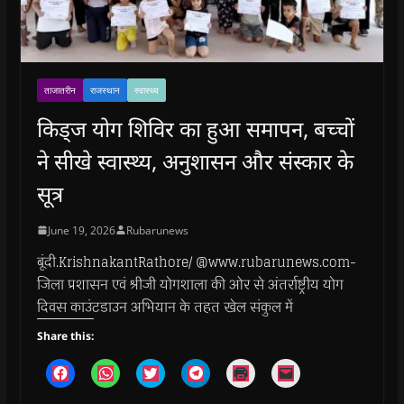
ताजातरीन
राजस्थान
स्वास्थ्य
किड्ज योग शिविर का हुआ समापन, बच्चों
ने सीखे स्वास्थ्य, अनुशासन और संस्कार के
सूत्र
June 19, 2026
Rubarunews
बूंदी.KrishnakantRathore/ @www.rubarunews.com-
जिला प्रशासन एवं श्रीजी योगशाला की ओर से अंतर्राष्ट्रीय योग
दिवस काउंटडाउन अभियान के तहत खेल संकुल में
Share this:
C
C
C
C
C
C
l
l
l
l
l
l
i
i
i
i
i
i