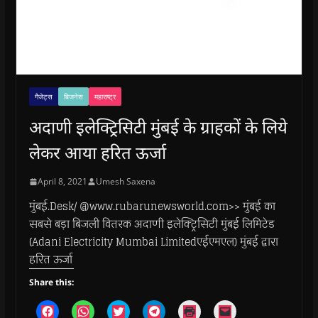
गैजेट्स
बिजनेस
महाराष्ट्र
अदाणी इलेक्ट्रिसिटी मुंबई के ग्राहकों के लिये
लेकर आया हरित ऊर्जा
April 8, 2021
Umesh Saxena
मुंबई.Desk/ @www.rubarunewsworld.com>> मुंबई का
सबसे बड़ा बिजली वितरक अदाणी इलेक्ट्रिसिटी मुंबई लिमिटेड
(Adani Electricity Mumbai Limitedएईएमएल) मुंबई द्वारा
हरित ऊर्जा
Share this:
C
C
C
C
C
C