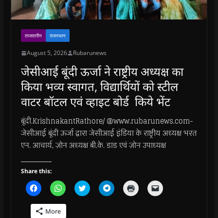
s
s
i
s
o
O
i
i
n
i
w
p
n
n
n
n
)
e
n
n
e
n
n
e
e
w
e
s
w
w
w
w
i
ताजातरीन
राजस्थान
w
w
i
w
n
i
i
n
i
n
n
n
d
n
e
August 5, 2026
Rubarunews
d
d
o
d
w
o
o
w
o
w
जेसीआई बूंदी ऊर्जा ने राष्ट्रीय अध्यक्ष का
w
w
)
w
i
)
)
)
n
किया भव्य स्वागत, विद्यार्थियों को स्टील
d
o
w
वाटर बॉटल एवं व्हाइट बोर्ड किये भेंट
)
बूंदी.KrishnakantRathore/ @www.rubarunews.com-
जेसीआई बूंदी ऊर्जा द्वारा जेसीआई इंडिया के राष्ट्रीय अध्यक्ष भरत
एन. आचार्य, ज़ोन अध्यक्ष बी.के. डाड एवं ज़ोन उपाध्यक्ष
Share this:
C
C
C
C
C
C
l
l
l
l
l
l
i
i
i
i
i
i
c
c
c
c
c
c
More
k
k
k
k
k
k