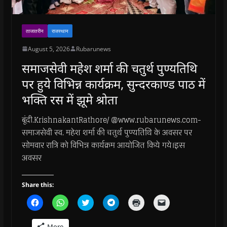
i
i
n
i
w
p
n
n
n
n
)
e
n
n
e
n
n
e
e
w
e
s
w
w
w
w
i
ताजातरीन
राजस्थान
w
w
i
w
n
i
i
n
i
n
n
n
d
n
e
August 5, 2026
Rubarunews
d
d
o
d
w
o
o
w
o
w
समाजसेवी महेश शर्मा की चतुर्थ पुण्यतिथि
w
w
)
w
i
)
)
)
n
पर हुये विभिन्न कार्यक्रम, सुन्दरकाण्ड पाठ में
d
o
w
भक्ति रस में झूमे श्रोता
)
बूंदी.KrishnakantRathore/ @www.rubarunews.com-
समाजसेवी स्व. महेश शर्मा की चतुर्थ पुण्यतिथि के अवसर पर
सोमवार रात्रि को विभिन्न कार्यक्रम आयोजित किये गये।इस
अवसर
Share this:
C
C
C
C
C
C
l
l
l
l
l
l
i
i
i
i
i
i
c
c
c
c
c
c
More