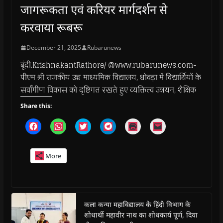
जागरूकता एवं करियर मार्गदर्शन से
करवाया रूबरू
December 21, 2025
Rubarunews
बूंदी.KrishnakantRathore/ @www.rubarunews.com-
पीएम श्री राजकीय उच्च माध्यमिक विद्यालय, धोवड़ा में विद्यार्थियों के
सर्वांगीण विकास को दृष्टिगत रखते हुए व्यक्तित्व उन्नयन, शैक्षिक
Share this:
C
C
C
C
C
C
l
l
l
l
l
l
i
i
i
i
i
i
c
c
c
c
c
c
k
k
k
k
k
k
More
t
t
t
t
t
t
o
o
o
o
o
o
s
s
s
s
p
e
h
h
h
h
r
m
a
a
a
a
i
a
r
r
r
r
n
i
e
e
e
e
t
l
o
o
o
o
(
a
कला कन्या महाविद्यालय के हिंदी विभाग के
n
n
n
n
O
l
शोधार्थी महावीर नाथ का शोधकार्य पूर्ण, दिया
F
W
T
T
p
i
a
h
w
e
e
n