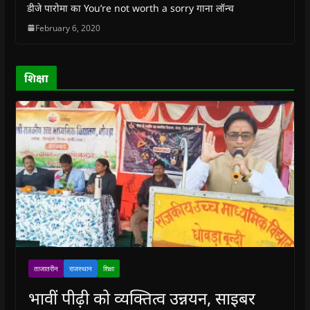
w
w
i
w
n
डीजे पारोमा का You’re not worth a sorry गाना लॉन्च
i
i
n
i
n
n
n
d
n
e
February 6, 2020
d
d
o
d
w
o
o
w
o
w
w
w
)
w
i
)
)
)
n
d
o
शिक्षा
w
)
ताजातरीन
राजस्थान
शिक्षा
भावीं पीढ़ी को व्यक्तित्व उन्नयन, साइबर