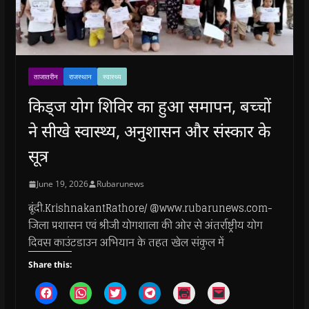
ताजातरीन
राजस्थान
स्वास्थ्य
किड्ज योग शिविर का हुआ समापन, बच्चों
ने सीखे स्वास्थ्य, अनुशासन और संस्कार के
सूत्र
June 19, 2026
Rubarunews
बूंदी.KrishnakantRathore/ @www.rubarunews.com-
जिला प्रशासन एवं श्रीजी योगशाला की ओर से अंतर्राष्ट्रीय योग
दिवस काउंटडाउन अभियान के तहत खेल संकुल में
Share this:
C
C
C
C
C
C
l
l
l
l
l
l