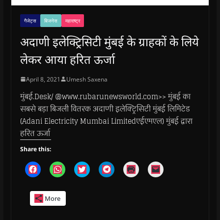
गैजेट्स
बिजनेस
महाराष्ट्र
अदाणी इलेक्ट्रिसिटी मुंबई के ग्राहकों के लिये
लेकर आया हरित ऊर्जा
April 8, 2021
Umesh Saxena
मुंबई.Desk/ @www.rubarunewsworld.com>> मुंबई का
सबसे बड़ा बिजली वितरक अदाणी इलेक्ट्रिसिटी मुंबई लिमिटेड
(Adani Electricity Mumbai Limitedएईएमएल) मुंबई द्वारा
हरित ऊर्जा
Share this:
C
C
C
C
C
C
l
l
l
l
l
l
i
i
i
i
i
i
c
c
c
c
c
c
k
k
k
k
k
k
More
t
t
t
t
t
t
o
o
o
o
o
o
s
s
s
s
p
e
h
h
h
h
r
m