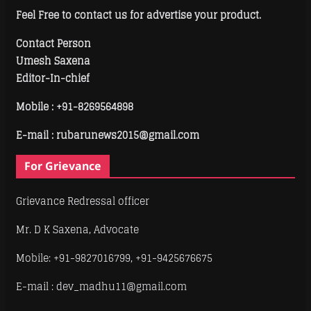
Feel Free to contact us for advertise your product.
Contact Person
Umesh Saxena
Editor-In-chief
Mobile :
+91-8269564898
E-mail : rubarunews2015@gmail.com
For Grievance
Grievance Redressal officer
Mr. D K Saxena, Advocate
Mobile: +91-9827016799, +91-9425676675
E-mail : dev_madhu11@gmail.com