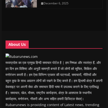
e
e
n
e
n
d
n
n
s
December 6, 2025
n
d
(
s
s
i
s
o
O
i
i
n
i
w
p
n
n
n
n
)
e
n
n
e
n
n
e
e
w
e
s
w
w
w
w
i
w
w
i
w
n
i
i
n
i
n
n
n
d
n
e
d
d
o
d
w
o
o
w
o
w
w
w
)
w
i
About Us
)
)
)
n
d
o
w
)
मध्यप्रदेश का एक प्रमुख हिन्दी समाचार पोर्टल है | हम निष्पक्ष और स्वतंत्र हैं, और
हर दिन हम विशिष्ट और अनूठी सामग्री बनाते हैं जो लोगों को सूचित, शिक्षित और
मनोरंजन करती है। हम ऐसा विभिन्न प्रकार की घटनाओं, समाचारों, नीतियों और
बहुत कुछ के साथ अद्यतन लोगों को रखने के लिए करते हैं। हम द्विभाषी क्षेत्र में अपनी
वेबसाइट पर अपनी सेवा और समाचार हिंदी भाषा में उपलब्ध कराने के लिए प्रतिबद्ध
हैं। समाचार, खेल, मौसम, राष्ट्रीय कार्यक्रम, क्षेत्र के आसपास के स्थानीय
कार्यक्रम, मनोरंजन, नौकरी और अन्य सहित हमारी डिजिटल सेवाएं।
Rubarunews is providing content of Latest news, trending