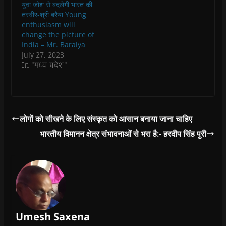
युवा जोश से बदलेगी भारत की
d
d
o
d
w
o
o
w
o
w
तस्वीर-श्री बरैया Young
w
w
)
w
i
enthusiasm will
)
)
)
n
d
change the picture of
o
India – Mr. Baraiya
w
)
July 27, 2023
In "मध्य प्रदेश"
लोगों को सीखने के लिए संस्कृत को आसान बनाया जाना चाहिए
भारतीय विमानन क्षेत्र संभावनाओं से भरा है:- हरदीप सिंह पुरी
Umesh Saxena