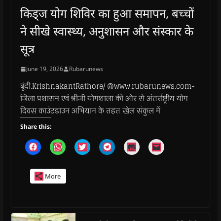
किड्ज योग शिविर का हुआ समापन, बच्चों
ने सीखे स्वास्थ्य, अनुशासन और संस्कार के
सूत्र
June 19, 2026
Rubarunews
बूंदी.KrishnakantRathore/ @www.rubarunews.com-
जिला प्रशासन एवं श्रीजी योगशाला की ओर से अंतर्राष्ट्रीय योग
दिवस काउंटडाउन अभियान के तहत खेल संकुल में
Share this:
C
C
C
C
C
C
l
l
l
l
l
l
i
i
i
i
i
i
c
c
c
c
c
c
k
k
k
k
k
k
More
t
t
t
t
t
t
o
o
o
o
o
o
s
s
s
s
p
e
h
h
h
h
r
m
a
a
a
a
i
a
r
r
r
r
n
i
e
e
e
e
t
l