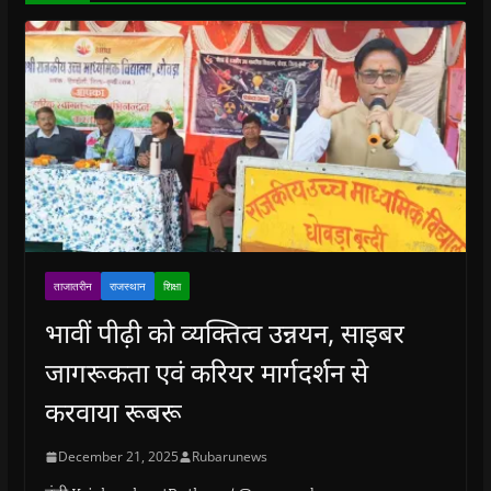
)
ताजातरीन
राजस्थान
शिक्षा
भावीं पीढ़ी को व्यक्तित्व उन्नयन, साइबर
जागरूकता एवं करियर मार्गदर्शन से
करवाया रूबरू
December 21, 2025
Rubarunews