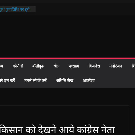
र्थ पुण्यतिथि पर हुये
्ड पाठ में भक्ति रस में
माज को केवल वोट बैंक
ी नहीं दी – सैफी
हे जितेन्द्र को मौके
नामांतरण
 पर हुआ 26 यूनिट
थ्य
कोरोनॉ
बॉलीवुड
खेल
क्राइम
बिजनेस
मनोरंजन
शि
प्रशासन की तत्परता:
ह प्रमाण-पत्र
ॉग इन करें
हमसे संपर्क करें
अतिथि लेख
आर्काइव
किसान को देखने आये कांग्रेस नेता