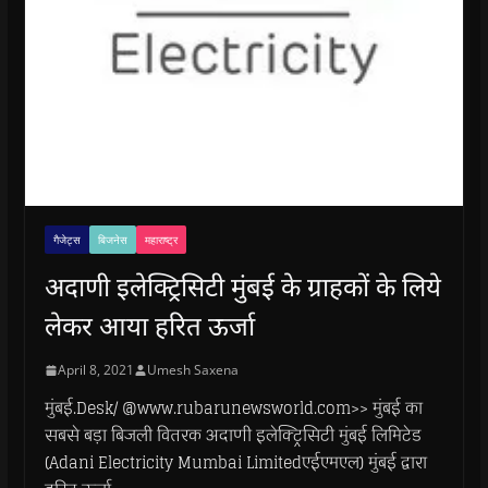
गैजेट्स
बिजनेस
महाराष्ट्र
अदाणी इलेक्ट्रिसिटी मुंबई के ग्राहकों के लिये
लेकर आया हरित ऊर्जा
April 8, 2021
Umesh Saxena
मुंबई.Desk/ @www.rubarunewsworld.com>> मुंबई का
सबसे बड़ा बिजली वितरक अदाणी इलेक्ट्रिसिटी मुंबई लिमिटेड
(Adani Electricity Mumbai Limitedएईएमएल) मुंबई द्वारा