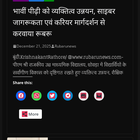
भावीं पीढ़ी को व्यक्तित्व उन्नयन, साइबर
जागरूकता एवं करियर मार्गदर्शन से
करवाया रूबरू
December 21, 2025
Rubarunews
बूंदी.KrishnakantRathore/ @www.rubarunews.com-
पीएम श्री राजकीय उच्च माध्यमिक विद्यालय, धोवड़ा में विद्यार्थियों के
सर्वांगीण विकास को दृष्टिगत रखते हुए व्यक्तित्व उन्नयन, शैक्षिक
Share this:
C
C
C
C
C
C
l
l
l
l
l
l
i
i
i
i
i
i
c
c
c
c
c
c
k
k
k
k
k
k
More
t
t
t
t
t
t
o
o
o
o
o
o
s
s
s
s
p
e
h
h
h
h
r
m
a
a
a
a
i
a
r
r
r
r
n
i
e
e
e
e
t
l