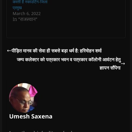
करती है स्काउटिंग-जिला
d
d
o
d
w
o
o
w
o
w
प्रमुख
w
w
)
w
i
March 6, 2022
)
)
)
n
d
In "राजस्थान"
o
w
)
पीड़ित मानव की सेवा ही सबसे बड़ा धर्म है: हरिमोहन शर्मा
जम्प कलेक्टर को पत्रकार भवन व पत्रकार कॉलोनी आवंटन हेतु
ज्ञापन सौंपेगा
Umesh Saxena