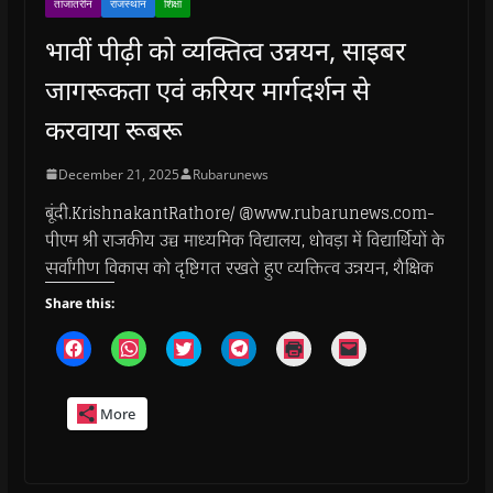
ताजातरीन
राजस्थान
शिक्षा
भावीं पीढ़ी को व्यक्तित्व उन्नयन, साइबर
जागरूकता एवं करियर मार्गदर्शन से
करवाया रूबरू
December 21, 2025
Rubarunews
बूंदी.KrishnakantRathore/ @www.rubarunews.com-
पीएम श्री राजकीय उच्च माध्यमिक विद्यालय, धोवड़ा में विद्यार्थियों के
सर्वांगीण विकास को दृष्टिगत रखते हुए व्यक्तित्व उन्नयन, शैक्षिक
Share this:
C
C
C
C
C
C
l
l
l
l
l
l
i
i
i
i
i
i
c
c
c
c
c
c
k
k
k
k
k
k
More
t
t
t
t
t
t
o
o
o
o
o
o
s
s
s
s
p
e
h
h
h
h
r
m
a
a
a
a
i
a
r
r
r
r
n
i