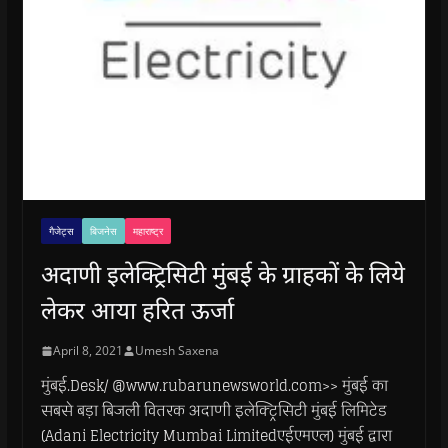
गैजेट्स
बिजनेस
महाराष्ट्र
अदाणी इलेक्ट्रिसिटी मुंबई के ग्राहकों के लिये
लेकर आया हरित ऊर्जा
April 8, 2021
Umesh Saxena
मुंबई.Desk/ @www.rubarunewsworld.com>> मुंबई का
सबसे बड़ा बिजली वितरक अदाणी इलेक्ट्रिसिटी मुंबई लिमिटेड
(Adani Electricity Mumbai Limitedएईएमएल) मुंबई द्वारा