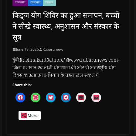
ताजातरीन
राजस्थान
स्वास्थ्य
किड्ज योग शिविर का हुआ समापन, बच्चों
ने सीखे स्वास्थ्य, अनुशासन और संस्कार के
सूत्र
June 19, 2026
Rubarunews
बूंदी.KrishnakantRathore/ @www.rubarunews.com-
जिला प्रशासन एवं श्रीजी योगशाला की ओर से अंतर्राष्ट्रीय योग
दिवस काउंटडाउन अभियान के तहत खेल संकुल में
Share this:
C
C
C
C
C
C
l
l
l
l
l
l
i
i
i
i
i
i
c
c
c
c
c
c
k
k
k
k
k
k
More
t
t
t
t
t
t
o
o
o
o
o
o
s
s
s
s
p
e
h
h
h
h
r
m
a
a
a
a
i
a