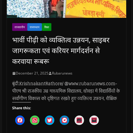
ताजातरीन
राजस्थान
शिक्षा
भावीं पीढ़ी को व्यक्तित्व उन्नयन, साइबर
जागरूकता एवं करियर मार्गदर्शन से
करवाया रूबरू
December 21, 2025
Rubarunews
बूंदी.KrishnakantRathore/ @www.rubarunews.com-
पीएम श्री राजकीय उच्च माध्यमिक विद्यालय, धोवड़ा में विद्यार्थियों के
सर्वांगीण विकास को दृष्टिगत रखते हुए व्यक्तित्व उन्नयन, शैक्षिक
Share this:
C
C
C
C
C
C
l
l
l
l
l
l
i
i
i
i
i
i
c
c
c
c
c
c