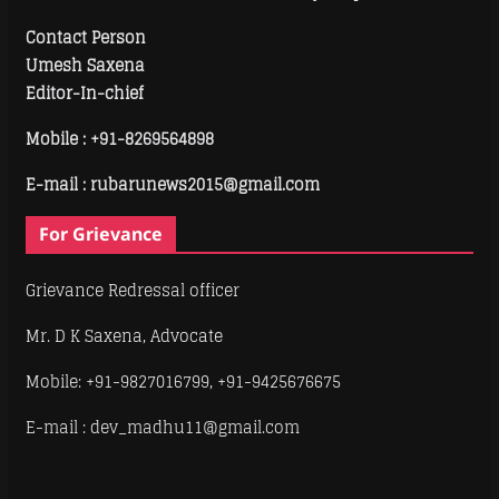
Contact Person
Umesh Saxena
Editor-In-chief
Mobile :
+91-8269564898
E-mail : rubarunews2015@gmail.com
For Grievance
Grievance Redressal officer
Mr. D K Saxena, Advocate
Mobile: +91-9827016799, +91-9425676675
E-mail : dev_madhu11@gmail.com