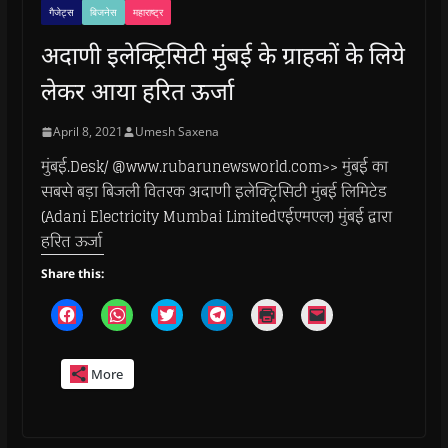
गैजेट्स
बिजनेस
महाराष्ट्र
अदाणी इलेक्ट्रिसिटी मुंबई के ग्राहकों के लिये
लेकर आया हरित ऊर्जा
April 8, 2021
Umesh Saxena
मुंबई.Desk/ @www.rubarunewsworld.com>> मुंबई का
सबसे बड़ा बिजली वितरक अदाणी इलेक्ट्रिसिटी मुंबई लिमिटेड
(Adani Electricity Mumbai Limitedएईएमएल) मुंबई द्वारा
हरित ऊर्जा
Share this:
C
C
C
C
C
C
l
l
l
l
l
l
i
i
i
i
i
i
c
c
c
c
c
c
k
k
k
k
k
k
More
t
t
t
t
t
t
o
o
o
o
o
o
s
s
s
s
p
e
h
h
h
h
r
m
a
a
a
a
i
a
r
r
r
r
n
i