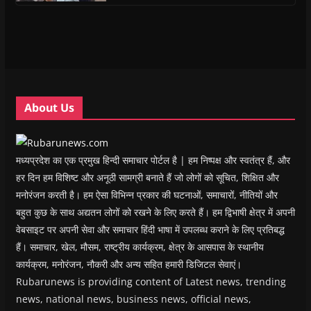
i
i
n
i
w
p
n
n
n
n
)
e
n
n
e
n
n
e
e
w
e
s
w
w
w
w
i
w
w
i
w
n
i
i
n
i
n
n
n
d
n
e
d
d
o
d
w
o
o
w
o
w
w
w
)
w
i
About Us
)
)
)
n
d
o
w
)
मध्यप्रदेश का एक प्रमुख हिन्दी समाचार पोर्टल है | हम निष्पक्ष और स्वतंत्र हैं, और
हर दिन हम विशिष्ट और अनूठी सामग्री बनाते हैं जो लोगों को सूचित, शिक्षित और
मनोरंजन करती है। हम ऐसा विभिन्न प्रकार की घटनाओं, समाचारों, नीतियों और
बहुत कुछ के साथ अद्यतन लोगों को रखने के लिए करते हैं। हम द्विभाषी क्षेत्र में अपनी
वेबसाइट पर अपनी सेवा और समाचार हिंदी भाषा में उपलब्ध कराने के लिए प्रतिबद्ध
हैं। समाचार, खेल, मौसम, राष्ट्रीय कार्यक्रम, क्षेत्र के आसपास के स्थानीय
कार्यक्रम, मनोरंजन, नौकरी और अन्य सहित हमारी डिजिटल सेवाएं।
Rubarunews is providing content of Latest news, trending
news, national news, business news, official news,