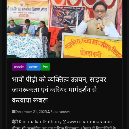
ताजातरीन
राजस्थान
शिक्षा
भावीं पीढ़ी को व्यक्तित्व उन्नयन, साइबर
जागरूकता एवं करियर मार्गदर्शन से
करवाया रूबरू
December 21, 2025
Rubarunews
बूंदी.KrishnakantRathore/ @www.rubarunews.com-
पीएम श्री राजकीय उच्च माध्यमिक विद्यालय, धोवड़ा में विद्यार्थियों के