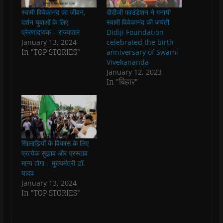
e
t
t
e
s
t
b
s
t
g
i
o
स्वामी विवेकानंद का जीवन,
दीदीजी फाउंडेशन ने मनायी
o
A
e
r
n
a
o
p
r
a
n
f
दर्शन युवाओं के लिए
स्वामी विवेकानंद की जयंती
k
p
(
m
e
r
प्रेरणादायक – राज्यपाल
Didiji Foundation
(
(
O
(
w
i
O
O
p
O
w
e
January 13, 2024
celebrated the birth
p
p
e
p
i
n
In "TOP STORIES"
anniversary of Swami
e
e
n
e
n
d
n
n
s
n
d
(
Vivekananda
s
s
i
s
o
O
January 12, 2023
i
i
n
i
w
p
n
n
n
n
)
e
In "बिहार"
n
n
e
n
n
e
e
w
e
s
w
w
w
w
i
w
w
i
w
n
i
i
n
i
n
n
n
d
n
e
d
d
o
d
w
o
o
w
o
w
w
w
)
w
i
खिलाड़ियों के विकास के लिए
)
)
)
n
d
प्रत्येक सुझाव और प्रस्ताव
o
मान्य होगा – मुख्यमंत्री डॉ.
w
)
यादव
January 13, 2024
In "TOP STORIES"