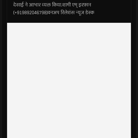
देसाई ने आभार व्यक्त किया.शामी एम् इरफ़ान
(+919892046798)वनअप रिलेशंस न्यूज डेस्क