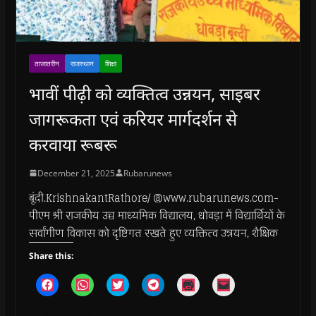
ताजातरीन
राजस्थान
शिक्षा
भावीं पीढ़ी को व्यक्तित्व उन्नयन, साइबर
जागरूकता एवं करियर मार्गदर्शन से
करवाया रूबरू
December 21, 2025
Rubarunews
बूंदी.KrishnakantRathore/ @www.rubarunews.com-
पीएम श्री राजकीय उच्च माध्यमिक विद्यालय, धोवड़ा में विद्यार्थियों के
सर्वांगीण विकास को दृष्टिगत रखते हुए व्यक्तित्व उन्नयन, शैक्षिक
Share this:
C
C
C
C
C
C
l
l
l
l
l
l
i
i
i
i
i
i
c
c
c
c
c
c