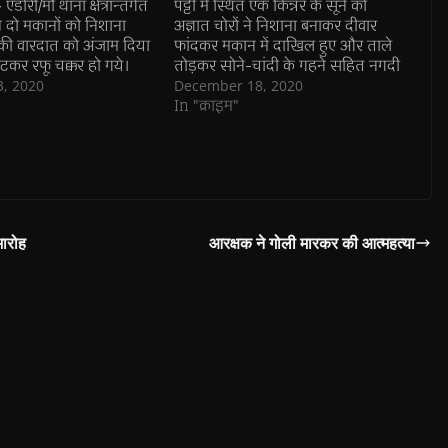
डोरी/मौ थाना क्षेत्रान्तर्गत
पट्टी में स्थित एक किन्नर के सूने को
ने दो मकानों को निशाना
अज्ञात चोरों ने निशाना बनाकर दीवार
की वारदात को अंजाम दिया
फांदकर मकान में दाखिल हुए और ताले
कर रफू चक्कर हो गये।
तोड़कर सोने-चांदी के गहने सहित नगदी
ग्राम महुरी का पुरा में
पार कर दी। पड़ोसियों ने चोरी की वारदात
3, 2020
December 18, 2020
ग शादी समारोह में शामिल
की सूचना किन्नरों को, जिसके बाद थाने
In "क्राइम"
8 फरवरी को मकान में ताला
पहुंचकर…
मारोह
आरक्षक ने गोली मारकर की आत्महत्या