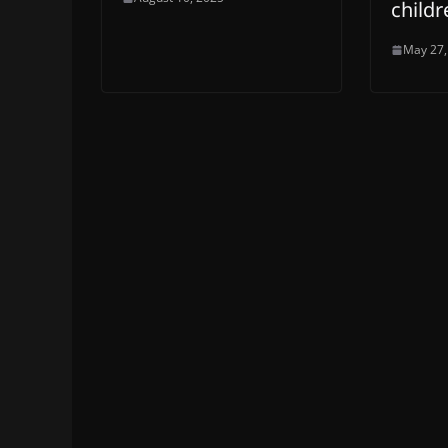
childr
May 27,