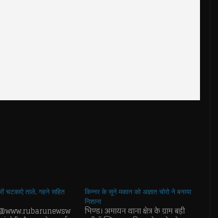
ोरों चटकाऐ ताले, गहने सहित
किन्नर के सूने मकान को अज्ञात चोरो ने बनाया
निशाना
k/@www.rubarunewsw
भिण्ड। अमायन थाना क्षेत्र के ग्राम बड़ी