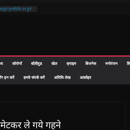
तुर्थ पुण्यतिथि पर हुये
ाण्ड पाठ में भक्ति रस में
 समाज को केवल वोट बैंक
ारी नहीं दी – सैफी
 रहे जितेन्द्र को मौके
आ नामांतरण
िन पर हुआ 26 यूनिट
थ्य
कोरोनॉ
बॉलीवुड
खेल
क्राइम
बिजनेस
मनोरंजन
शि
ी प्रशासन की तत्परता:
वाह प्रमाण-पत्र
ॉग इन करें
हमसे संपर्क करें
अतिथि लेख
आर्काइव
मेटकर ले गये गहने