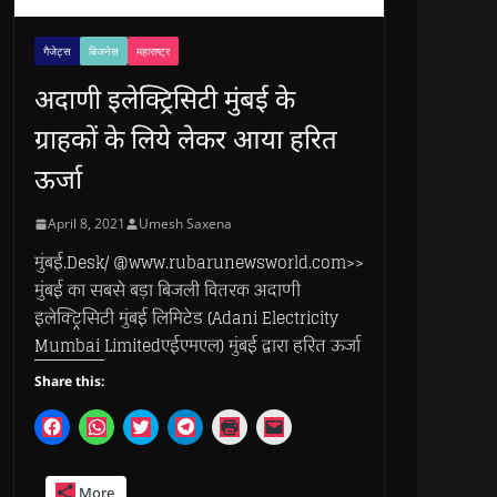
गैजेट्स
बिजनेस
महाराष्ट्र
अदाणी इलेक्ट्रिसिटी मुंबई के
ग्राहकों के लिये लेकर आया हरित
ऊर्जा
April 8, 2021
Umesh Saxena
मुंबई.Desk/ @www.rubarunewsworld.com>>
मुंबई का सबसे बड़ा बिजली वितरक अदाणी
इलेक्ट्रिसिटी मुंबई लिमिटेड (Adani Electricity
Mumbai Limitedएईएमएल) मुंबई द्वारा हरित ऊर्जा
Share this:
C
C
C
C
C
C
l
l
l
l
l
l
i
i
i
i
i
i
c
c
c
c
c
c
k
k
k
k
k
k
More
t
t
t
t
t
t