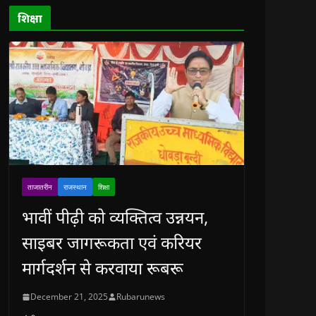
d
o
शिक्षा
w
)
ताजातरीन
राजस्थान
शिक्षा
भावीं पीढ़ी को व्यक्तित्व उन्नयन,
साइबर जागरूकता एवं करियर
मार्गदर्शन से करवाया रूबरू
December 21, 2025
Rubarunews