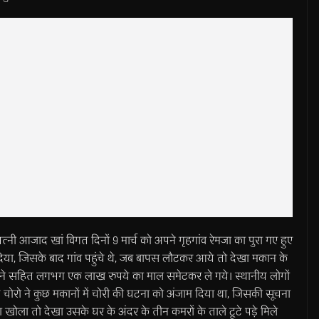
्नी आजाद खां विगत दिनों 9 मार्च को अपने गृहगांव रेमजा का पुरा गए हुए
िया, जिसके बाद गांव पहुंचे थे, जब बापस लौटकर आये तो देखा मकान के
के गहने सहित लगभग एक लाख रुपये का माल समेटकर ले गये। स्थानीय लोगों
 चोरो ने कुछ मकानों में चोरी की घटना को अंजाम दिया था, जिसकी सूचना
ा तो देखा उसके घर के अंदर के तीन कमरों के ताले टूटे पड़े मिले