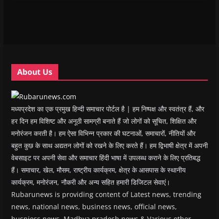
i
i
n
i
w
p
n
n
n
n
)
e
n
n
e
n
n
e
e
w
e
s
w
w
w
w
i
w
w
i
w
n
i
i
n
i
n
n
n
d
n
e
d
d
o
d
w
o
o
w
o
w
w
w
)
w
i
About Us
)
)
)
n
d
o
w
)
मध्यप्रदेश का एक प्रमुख हिन्दी समाचार पोर्टल है | हम निष्पक्ष और स्वतंत्र हैं, और
हर दिन हम विशिष्ट और अनूठी सामग्री बनाते हैं जो लोगों को सूचित, शिक्षित और
मनोरंजन करती है। हम ऐसा विभिन्न प्रकार की घटनाओं, समाचारों, नीतियों और
बहुत कुछ के साथ अद्यतन लोगों को रखने के लिए करते हैं। हम द्विभाषी क्षेत्र में अपनी
वेबसाइट पर अपनी सेवा और समाचार हिंदी भाषा में उपलब्ध कराने के लिए प्रतिबद्ध
हैं। समाचार, खेल, मौसम, राष्ट्रीय कार्यक्रम, क्षेत्र के आसपास के स्थानीय
कार्यक्रम, मनोरंजन, नौकरी और अन्य सहित हमारी डिजिटल सेवाएं।
Rubarunews is providing content of Latest news, trending
news, national news, business news, official news,
busniess news, Madhya pradesh news & Various other