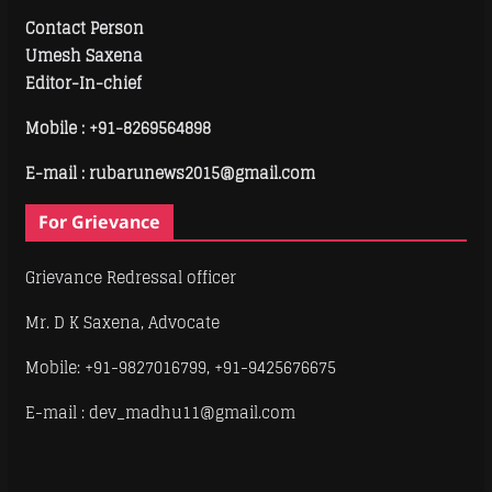
Contact Person
Umesh Saxena
Editor-In-chief
Mobile :
+91-8269564898
E-mail : rubarunews2015@gmail.com
For Grievance
Grievance Redressal officer
Mr. D K Saxena, Advocate
Mobile: +91-9827016799, +91-9425676675
E-mail : dev_madhu11@gmail.com