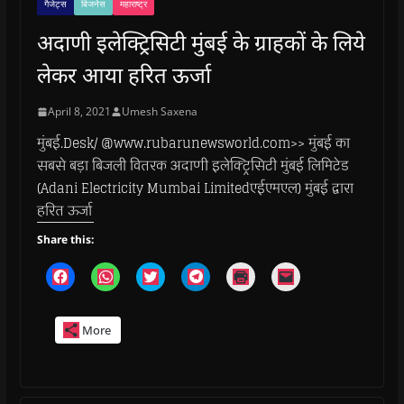
गैजेट्स
बिजनेस
महाराष्ट्र
अदाणी इलेक्ट्रिसिटी मुंबई के ग्राहकों के लिये
लेकर आया हरित ऊर्जा
April 8, 2021
Umesh Saxena
मुंबई.Desk/ @www.rubarunewsworld.com>> मुंबई का
सबसे बड़ा बिजली वितरक अदाणी इलेक्ट्रिसिटी मुंबई लिमिटेड
(Adani Electricity Mumbai Limitedएईएमएल) मुंबई द्वारा
हरित ऊर्जा
Share this:
C
C
C
C
C
C
l
l
l
l
l
l
i
i
i
i
i
i
c
c
c
c
c
c
k
k
k
k
k
k
More
t
t
t
t
t
t
o
o
o
o
o
o
s
s
s
s
p
e
h
h
h
h
r
m
a
a
a
a
i
a
r
r
r
r
n
i
e
e
e
e
t
l