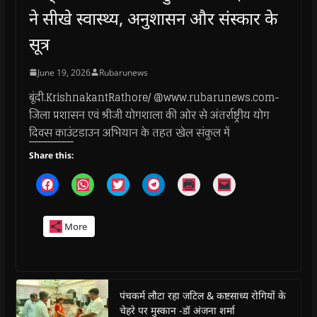
ने सीखे स्वास्थ्य, अनुशासन और संस्कार के
सूत्र
June 19, 2026
Rubarunews
बूंदी.KrishnakantRathore/ @www.rubarunews.com-
जिला प्रशासन एवं श्रीजी योगशाला की ओर से अंतर्राष्ट्रीय योग
दिवस काउंटडाउन अभियान के तहत खेल संकुल में
Share this:
C
C
C
C
C
C
l
l
l
l
l
l
i
i
i
i
i
i
c
c
c
c
c
c
k
k
k
k
k
k
More
t
t
t
t
t
t
o
o
o
o
o
o
s
s
s
s
p
e
h
h
h
h
r
m
a
a
a
a
i
a
r
r
r
r
n
i
e
e
e
e
t
l
o
o
o
o
(
a
पंचकर्म लौटा रहा जटिल & कष्टसाध्य रोगियों के
n
n
n
n
O
l
चेहरे पर मुस्कान -डॉ अंजना शर्मा
F
W
T
T
p
i